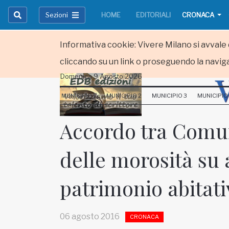
Sezioni
HOME
EDITORIALI
CRONACA
Informativa cookie: Vivere Milano si avvale d
cliccando su un link o proseguendo la naviga
Domenica 9 Agosto 2026
HOME
MUNICIPIO 1
MUNICIPIO 2
MUNICIPIO 3
MUNICIPIO
RUBRICHE
Accordo tra Comu
MUNICIPI
delle morosità su 
Inviateci le vostre segnalazioni
patrimonio abitati
Iscriviti alla newsletter
06 agosto 2016
CRONACA
www.viveremilano.info