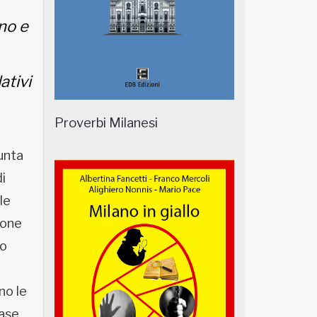
no e
ativi
Proverbi Milanesi
iunta
di
le
ione
no
no le
case