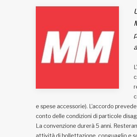
Fondato e diretto da Enzo De
Bernardis
U
EDB edizioni - Via Brivio angolo C.
Imbonati, 89 20159 Milano (Italia)
M
Informativa sulla privacy
p
a
L
c
r
c
e spese accessorie). L’accordo prevede 
conto delle condizioni di particole disag
La convenzione durerà 5 anni. Resterann
attività di bollettazione, conguaglio e so