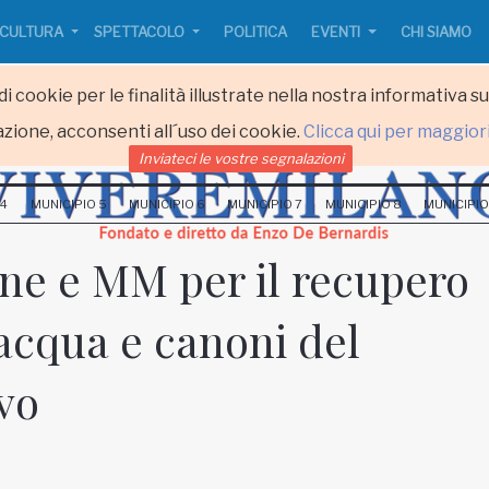
CULTURA
SPETTACOLO
POLITICA
EVENTI
CHI SIAMO
i cookie per le finalità illustrate nella nostra informativa s
zione, acconsenti all´uso dei cookie.
Clicca qui per maggior
Inviateci le vostre segnalazioni
 4
MUNICIPIO 5
MUNICIPIO 6
MUNICIPIO 7
MUNICIPIO 8
MUNICIPIO
ne e MM per il recupero
acqua e canoni del
vo