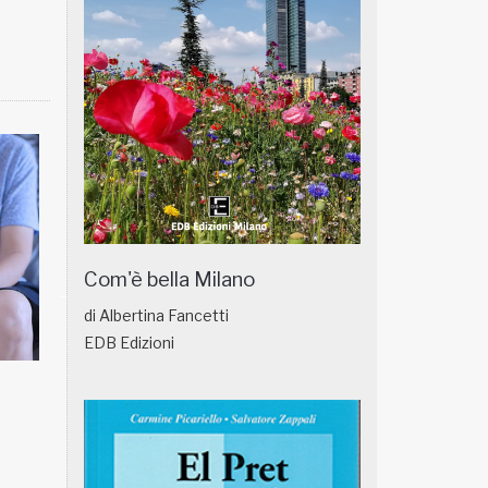
Com'è bella Milano
di Albertina Fancetti
EDB Edizioni
NATUROPATIA IN BREVE 18/01
NATUROPATIA IN