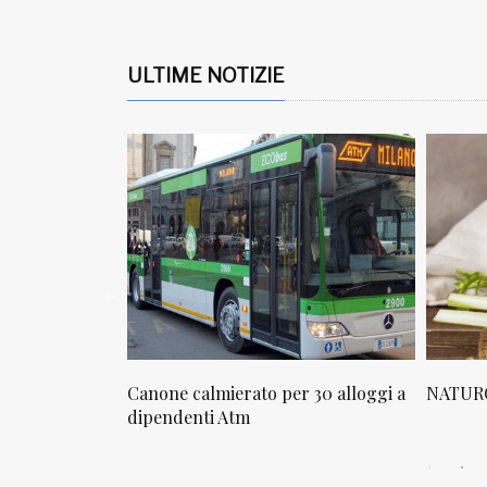
ULTIME NOTIZIE
osta in via
Canone calmierato per 30 alloggi a
NATURO
sello
dipendenti Atm