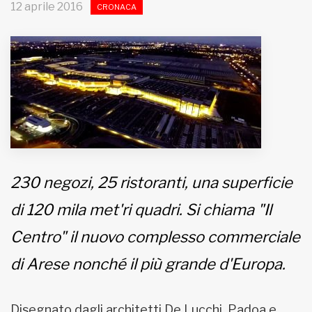
12 aprile 2016
CRONACA
MUNICIPI
Inviateci le vostre segnalazioni
Iscriviti alla newsletter
www.viveremilano.info
Fondato e diretto da Enzo De
230 negozi, 25 ristoranti, una superficie
Bernardis
EDB edizioni - Via Brivio angolo C.
di 120 mila met'ri quadri. Si chiama "Il
Imbonati, 89 20159 Milano (Italia)
Centro" il nuovo complesso commerciale
Informativa sulla privacy
di Arese nonché il più grande d'Europa.
Disegnato dagli architetti De Lucchi, Padoa e