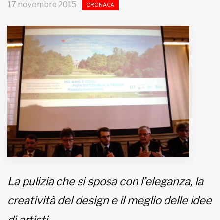
17 novembre 2015
CRONACA
MUNICIPI
Inviateci le vostre segnalazioni
Iscriviti alla newsletter
www.viveremilano.info
Fondato e diretto da Enzo De
Bernardis
EDB edizioni - Via Brivio angolo C.
Imbonati, 89 20159 Milano (Italia)
Informativa sulla privacy
La pulizia che si sposa con l’eleganza, la
creatività del design e il meglio delle idee
di artisti.