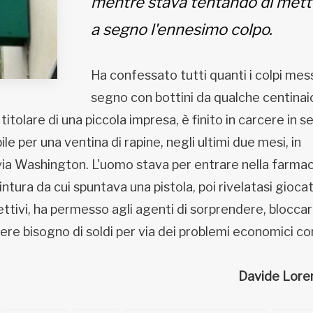
mentre stava tentando di mett
a segno l'ennesimo colpo.
Ha confessato tutti quanti i colpi mess
segno con bottini da qualche centinaio
titolare di una piccola impresa, è finito in carcere in s
e per una ventina di rapine, negli ultimi due mesi, in
via Washington. L'uomo stava per entrare nella farmac
ntura da cui spuntava una pistola, poi rivelatasi giocat
ettivi, ha permesso agli agenti di sorprendere, blocca
re bisogno di soldi per via dei problemi economici con
Davide Lore