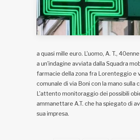
Fondato e diretto da Enzo De
Bernardis
EDB edizioni - Via Brivio angolo C.
Imbonati, 89 20159 Milano (Italia)
Informativa sulla privacy
a quasi mille euro. L'uomo, A. T., 40enne 
a un'indagine avviata dalla Squadra mobil
farmacie della zona fra Lorenteggio e 
comunale di via Boni con la mano sulla ci
L'attento monitoraggio dei possibili obi
ammanettare A.T. che ha spiegato di ave
sua impresa.