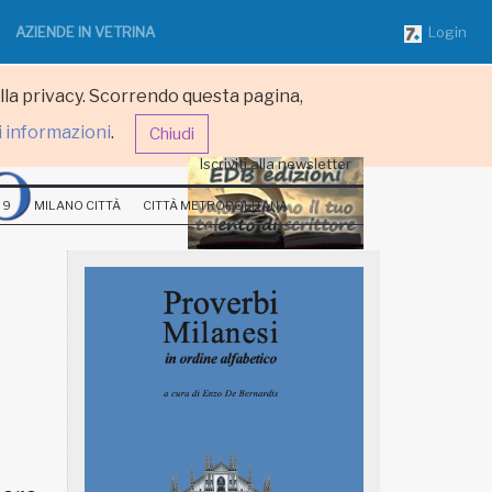
AZIENDE IN VETRINA
Login
ulla privacy. Scorrendo questa pagina,
i informazioni
.
Chiudi
Iscriviti alla newsletter
 9
MILANO CITTÀ
CITTÀ METROPOLITANA