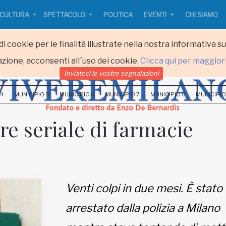
CULTURA
SPETTACOLO
POLITICA
EVENTI
CHI SIAMO
i cookie per le finalità illustrate nella nostra informativa s
zione, acconsenti all´uso dei cookie.
Clicca qui per maggior
Inviateci le vostre segnalazioni
 4
MUNICIPIO 5
MUNICIPIO 6
MUNICIPIO 7
MUNICIPIO 8
MUNICIPIO
re seriale di farmacie
Venti colpi in due mesi. È stato
arrestato dalla polizia a Milano