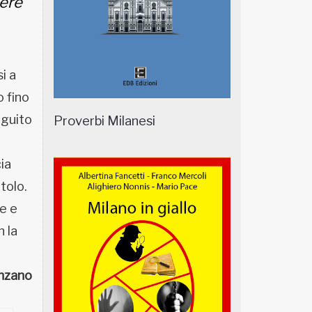
ere
i a
 fino
eguito
Proverbi Milanesi
ia
tolo.
re e
 la
nzano