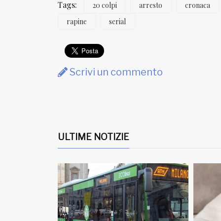
Tags:
20 colpi
arresto
cronaca
rapine
serial
Scrivi un commento
ULTIME NOTIZIE