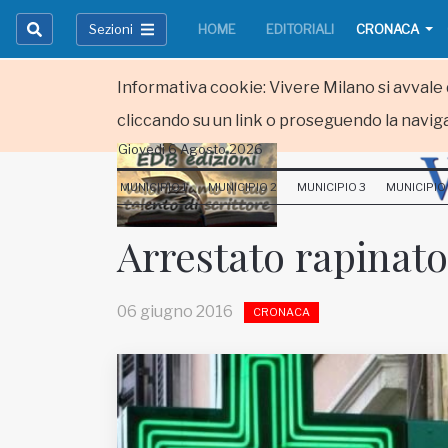
Sezioni
HOME
EDITORIALI
CRONACA
Informativa cookie: Vivere Milano si avvale d
cliccando su un link o proseguendo la naviga
Giovedi 6 Agosto 2026
HOME
MUNICIPIO 1
MUNICIPIO 2
MUNICIPIO 3
MUNICIPIO
RUBRICHE
Arrestato rapinato
MUNICIPI
06 giugno 2016
CRONACA
Inviateci le vostre segnalazioni
Iscriviti alla newsletter
www.viveremilano.info