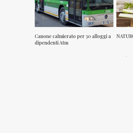
osta in via
Canone calmierato per 30 alloggi a
NATURO
sello
dipendenti Atm