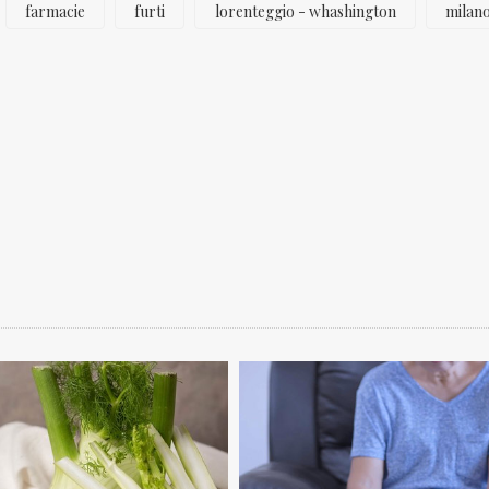
farmacie
furti
lorenteggio - whashington
milan