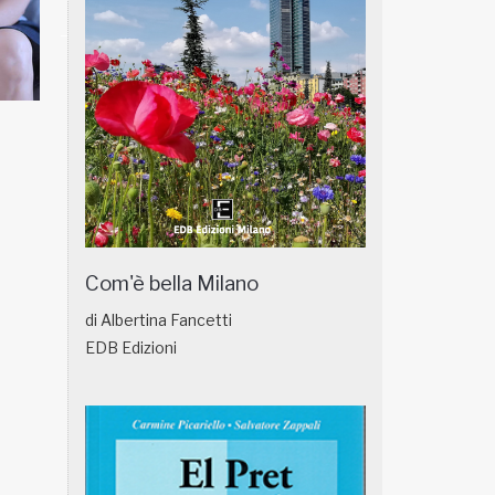
NATUROPATIA IN BREVE 18/01
NATUROPATIA IN
Com'è bella Milano
di Albertina Fancetti
EDB Edizioni