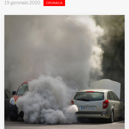
19 gennaio 2020
CRONACA
MUNICIPI
Inviateci le vostre segnalazioni
Iscriviti alla newsletter
www.viveremilano.info
Fondato e diretto da Enzo De
Bernardis
EDB edizioni - Via Brivio angolo C.
Imbonati, 89 20159 Milano (Italia)
Informativa sulla privacy