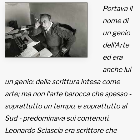
Portava il
MUNICIPI
nome di
un genio
Inviateci le vostre segnalazioni
dell'Arte
Iscriviti alla newsletter
ed era
anche lui
www.viveremilano.info
Fondato e diretto da Enzo De
un genio: della scrittura intesa come
Bernardis
EDB edizioni - Via Brivio angolo C.
arte; ma non l'arte barocca che spesso -
Imbonati, 89 20159 Milano (Italia)
soprattutto un tempo, e soprattutto al
Informativa sulla privacy
Sud - predominava sui contenuti.
Leonardo Sciascia era scrittore che