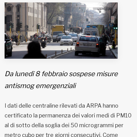
MUNICIPI
Inviateci le vostre segnalazioni
Iscriviti alla newsletter
www.viveremilano.info
Da lunedì 8 febbraio sospese misure
Fondato e diretto da Enzo De
Bernardis
antismog emergenziali
EDB edizioni - Via Brivio angolo C.
Imbonati, 89 20159 Milano (Italia)
Informativa sulla privacy
I dati delle centraline rilevati da ARPA hanno
certificato la permanenza dei valori medi di PM10
al di sotto della soglia dei 50 microgrammi per
metro cubo per tre giorni consecutivi. Come