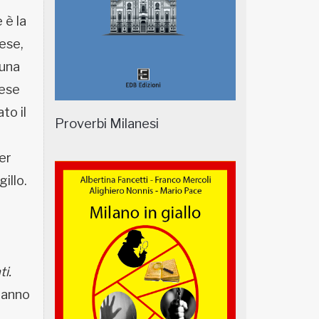
 è la
ese,
 una
mese
to il
Proverbi Milanesi
er
illo.
ti.
eranno