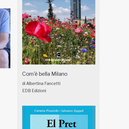
Com'è bella Milano
NATUROPATIA IN BREVE 18/01
NATUROPATIA IN
di Albertina Fancetti
EDB Edizioni