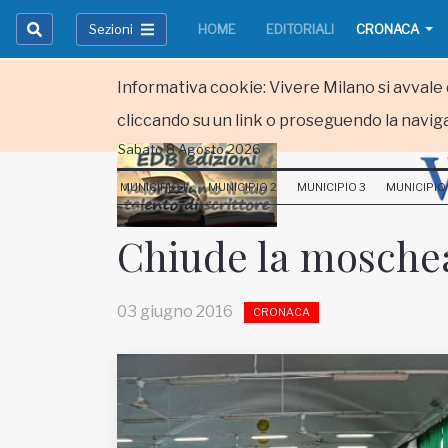
Sezioni
HOME
EDITORIALI
CRONACA
Informativa cookie: Vivere Milano si avvale d
cliccando su un link o proseguendo la naviga
Sabato 8 Agosto 2026
HOME
MUNICIPIO 1
MUNICIPIO 2
MUNICIPIO 3
MUNICIPIO
RUBRICHE
Chiude la moschea
MUNICIPI
03 giugno 2016
CRONACA
Inviateci le vostre segnalazioni
Iscriviti alla newsletter
www.viveremilano.info