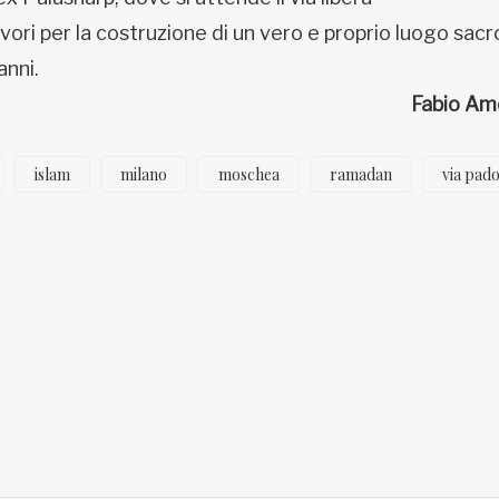
avori per la costruzione di un vero e proprio luogo sacr
anni.
Fabio Am
islam
milano
moschea
ramadan
via pad