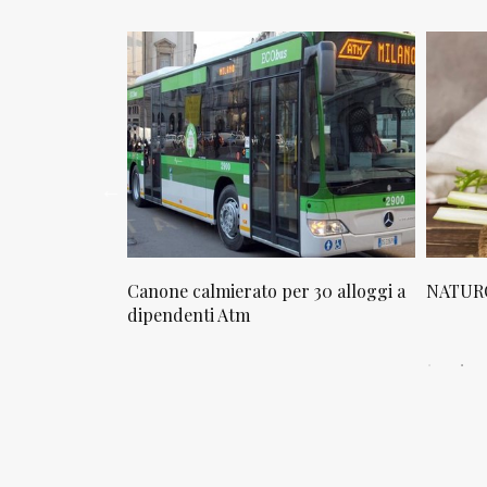
osta in via
Canone calmierato per 30 alloggi a
NATURO
sello
dipendenti Atm