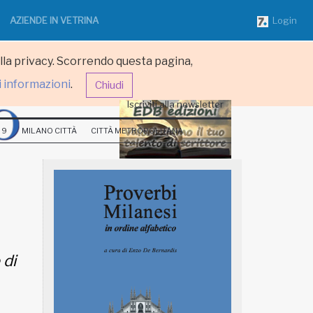
AZIENDE IN VETRINA
Login
ulla privacy. Scorrendo questa pagina,
i informazioni
.
Chiudi
Iscriviti alla newsletter
 9
MILANO CITTÀ
CITTÀ METROPOLITANA
 di