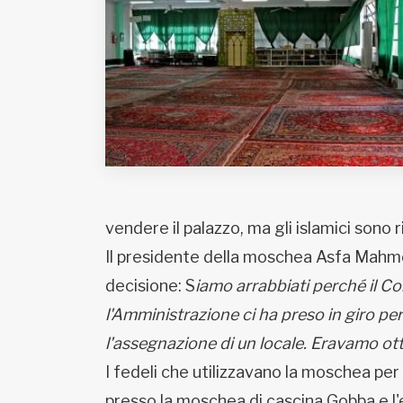
Fondato e diretto da Enzo De
Bernardis
EDB edizioni - Via Brivio angolo C.
Imbonati, 89 20159 Milano (Italia)
Informativa sulla privacy
vendere il palazzo, ma gli islamici sono r
Il presidente della moschea Asfa Mahmo
decisione: S
iamo arrabbiati perché il Co
l'Amministrazione ci ha preso in giro pe
l'assegnazione di un locale. Eravamo otti
I fedeli che utilizzavano la moschea pe
presso la moschea di cascina Gobba e l'e