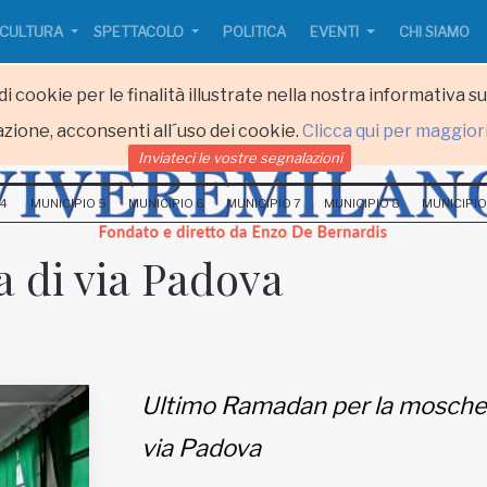
CULTURA
SPETTACOLO
POLITICA
EVENTI
CHI SIAMO
i cookie per le finalità illustrate nella nostra informativa s
zione, acconsenti all´uso dei cookie.
Clicca qui per maggior
Inviateci le vostre segnalazioni
 4
MUNICIPIO 5
MUNICIPIO 6
MUNICIPIO 7
MUNICIPIO 8
MUNICIPIO
 di via Padova
Ultimo Ramadan per la mosche
via Padova