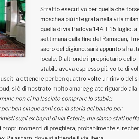
Sfratto esecutivo per quella che forse
moschea più integrata nella vita milan
quella di via Padova 144. Il 15 luglio, a
settimana dalla fine del Ramadan, il 
sacro del digiuno, sarà appunto sfratta
locale. D'altronde il proprietario dello
stabile aveva espresso più volte di vol
iusciti a ottenere per ben quattro volte un rinvio del sig
ud, si è dimostrato molto amareggiato riguardo alla
mune non ci ha lasciato comprare lo stabile;
r per ben cinque anni con la storia del bando per
misti sugli ex bagni di via Esterle, ma siamo stati beffa
r i propri momenti di preghiera, probabilmente si rech
x Palasharp, dove si attende il via libera