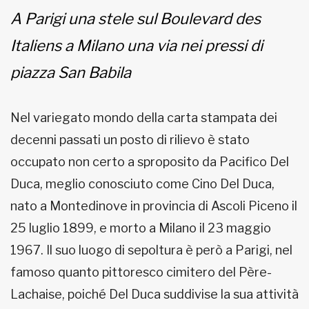
A Parigi una stele sul Boulevard des
MUNICIPI
Italiens a Milano una via nei pressi di
piazza San Babila
Inviateci le vostre segnalazioni
Iscriviti alla newsletter
Nel variegato mondo della carta stampata dei
decenni passati un posto di rilievo è stato
www.viveremilano.info
occupato non certo a sproposito da Pacifico Del
Fondato e diretto da Enzo De
Duca, meglio conosciuto come Cino Del Duca,
Bernardis
EDB edizioni - Via Brivio angolo C.
nato a Montedinove in provincia di Ascoli Piceno il
Imbonati, 89 20159 Milano (Italia)
25 luglio 1899, e morto a Milano il 23 maggio
Informativa sulla privacy
1967. Il suo luogo di sepoltura è però a Parigi, nel
famoso quanto pittoresco cimitero del Père-
Lachaise, poiché Del Duca suddivise la sua attività