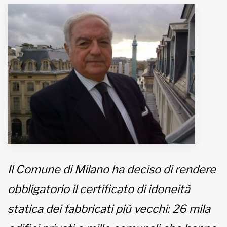
MUNICIPI
Inviateci le vostre segnalazioni
Iscriviti alla newsletter
www.viveremilano.info
Fondato e diretto da Enzo De
Bernardis
EDB edizioni - Via Brivio angolo C.
Imbonati, 89 20159 Milano (Italia)
Il Comune di Milano ha deciso di rendere
Informativa sulla privacy
obbligatorio il certificato di idoneità
statica dei fabbricati più vecchi: 26 mila