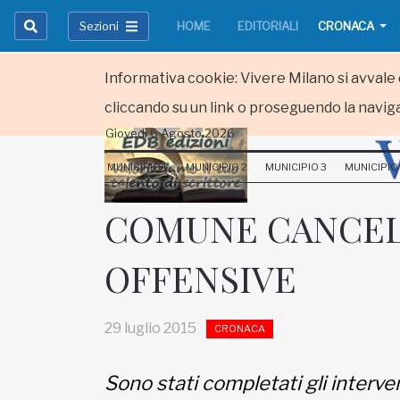
Sezioni
HOME
EDITORIALI
CRONACA
Informativa cookie: Vivere Milano si avvale d
cliccando su un link o proseguendo la naviga
Giovedi 6 Agosto 2026
HOME
MUNICIPIO 1
MUNICIPIO 2
MUNICIPIO 3
MUNICIPIO
RUBRICHE
COMUNE CANCEL
MUNICIPI
OFFENSIVE
Inviateci le vostre segnalazioni
Iscriviti alla newsletter
29 luglio 2015
CRONACA
Sono stati completati gli intervent
www.viveremilano.info