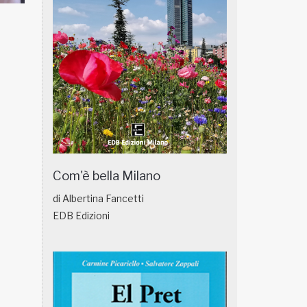
NATUROPATIA IN BREVE 18/01
NATUROPATIA IN
Com'è bella Milano
di Albertina Fancetti
EDB Edizioni