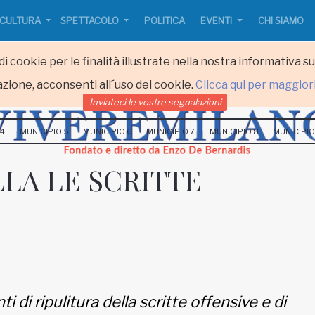
CULTURA
SPETTACOLO
POLITICA
EVENTI
CHI SIAMO
i cookie per le finalità illustrate nella nostra informativa s
zione, acconsenti all´uso dei cookie.
Clicca qui per maggior
Inviateci le vostre segnalazioni
 4
MUNICIPIO 5
MUNICIPIO 6
MUNICIPIO 7
MUNICIPIO 8
MUNICIPIO
LA LE SCRITTE
i di ripulitura della scritte offensive e di