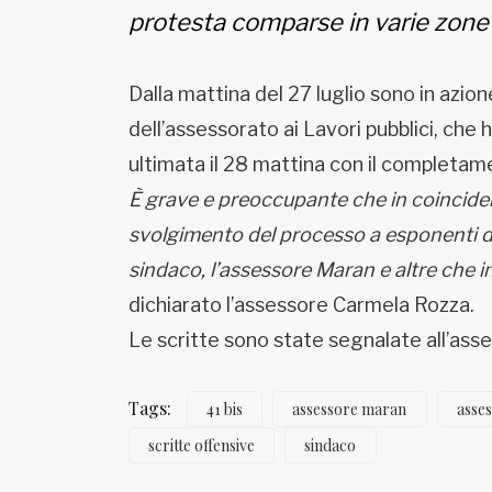
Fondato e diretto da Enzo De
protesta comparse in varie zone de
Bernardis
EDB edizioni - Via Brivio angolo C.
Imbonati, 89 20159 Milano (Italia)
Dalla mattina del 27 luglio sono in azio
Informativa sulla privacy
dell’assessorato ai Lavori pubblici, che 
ultimata il 28 mattina con il completamen
È grave e preoccupante che in coincidenza
svolgimento del processo a esponenti de
sindaco, l’assessore Maran e altre che in
dichiarato l’assessore Carmela Rozza.
Le scritte sono state segnalate all’asse
Tags:
41 bis
assessore maran
asse
scritte offensive
sindaco