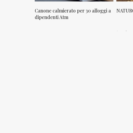
osta in via
Canone calmierato per 30 alloggi a
NATURO
sello
dipendenti Atm