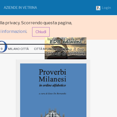
AZIENDE IN VETRINA
Login
ulla privacy. Scorrendo questa pagina,
i informazioni
.
Chiudi
Iscriviti alla newsletter
 9
MILANO CITTÀ
CITTÀ METROPOLITANA