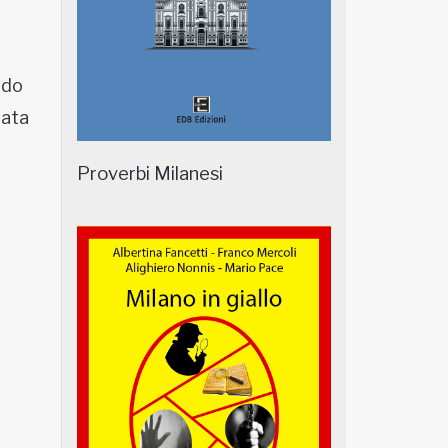
ido
tata
Proverbi Milanesi