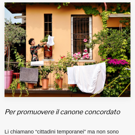
MUNICIPI
Inviateci le vostre segnalazioni
Iscriviti alla newsletter
www.viveremilano.info
Fondato e diretto da Enzo De
Bernardis
EDB edizioni - Via Brivio angolo C.
Imbonati, 89 20159 Milano (Italia)
Informativa sulla privacy
Per promuovere il canone concordato
Li chiamano “cittadini temporanei” ma non sono