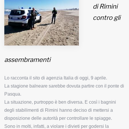
di Rimini
MUNICIPI
contro gli
Inviateci le vostre segnalazioni
Iscriviti alla newsletter
assembramenti
www.viveremilano.info
Fondato e diretto da Enzo De
Bernardis
Lo racconta il sito di agenzia Italia di oggi, 9 aprile.
EDB edizioni - Via Brivio angolo C.
La stagione balneare sarebbe dovuta partire con il ponte di
Imbonati, 89 20159 Milano (Italia)
Pasqua.
Informativa sulla privacy
La situazione, purtroppo è ben diversa. E così i bagnini
degli stabilimenti di Rimini hanno deciso di mettersi a
disposizione delle autorità per controllare le spiagge.
Sono in molti, infatti, a violare i divieti per godersi la