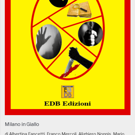
Milano in Giallo
di Albertina Fancetti, Franco Mercoli, Alighiero Nonnis, Mario