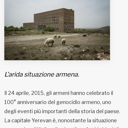
MUNICIPI
Inviateci le vostre segnalazioni
Iscriviti alla newsletter
www.viveremilano.info
Fondato e diretto da Enzo De
L'arida situazione armena.
Bernardis
EDB edizioni - Via Brivio angolo C.
Imbonati, 89 20159 Milano (Italia)
Il 24 aprile, 2015, gli armeni hanno celebrato il
Informativa sulla privacy
100° anniversario del genocidio armeno, uno
degli eventi più importanti della storia del paese.
La capitale Yerevan è, nonostante la situazione