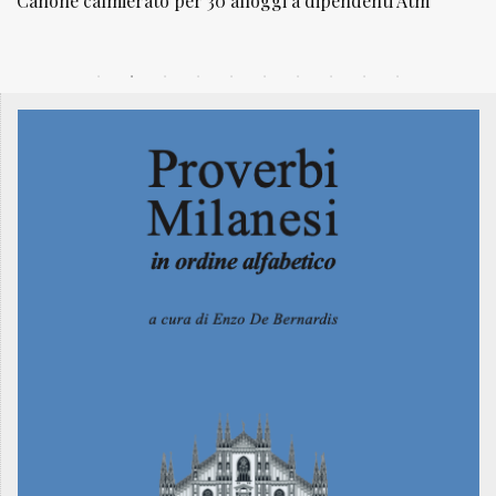
denti Atm
NATUROPATIA IN BREVE 20/01