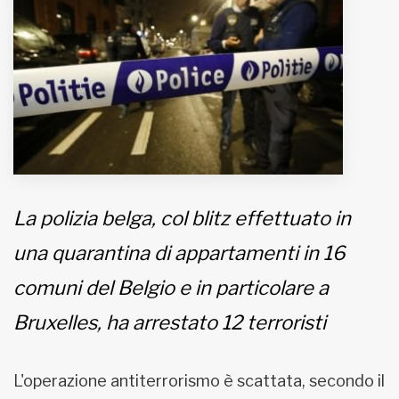
MUNICIPI
Inviateci le vostre segnalazioni
Iscriviti alla newsletter
www.viveremilano.info
La polizia belga, col blitz effettuato in
Fondato e diretto da Enzo De
Bernardis
una quarantina di appartamenti in 16
EDB edizioni - Via Brivio angolo C.
Imbonati, 89 20159 Milano (Italia)
comuni del Belgio e in particolare a
Informativa sulla privacy
Bruxelles, ha arrestato 12 terroristi
L'operazione antiterrorismo è scattata, secondo il