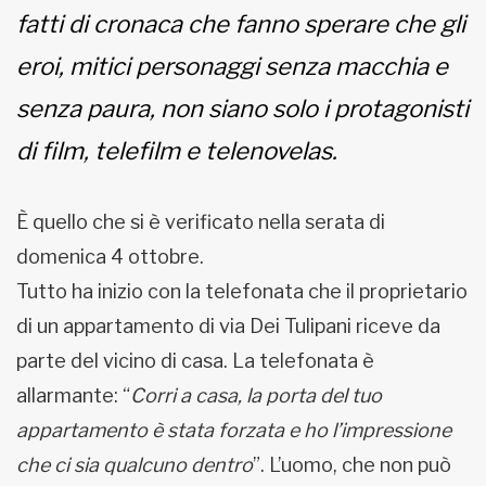
fatti di cronaca che fanno sperare che gli
MUNICIPI
eroi, mitici personaggi senza macchia e
senza paura, non siano solo i protagonisti
Inviateci le vostre segnalazioni
di film, telefilm e telenovelas.
Iscriviti alla newsletter
È quello che si è verificato nella serata di
www.viveremilano.info
domenica 4 ottobre.
Fondato e diretto da Enzo De
Bernardis
Tutto ha inizio con la telefonata che il proprietario
EDB edizioni - Via Brivio angolo C.
di un appartamento di via Dei Tulipani riceve da
Imbonati, 89 20159 Milano (Italia)
parte del vicino di casa. La telefonata è
Informativa sulla privacy
allarmante: “
Corri a casa, la porta del tuo
appartamento è stata forzata e ho l’impressione
che ci sia qualcuno dentro
”. L’uomo, che non può