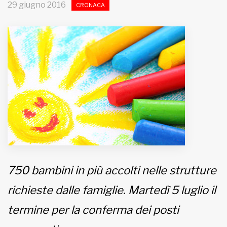
29 giugno 2016
CRONACA
MUNICIPI
Inviateci le vostre segnalazioni
Iscriviti alla newsletter
www.viveremilano.info
Fondato e diretto da Enzo De
Bernardis
EDB edizioni - Via Brivio angolo C.
Imbonati, 89 20159 Milano (Italia)
750 bambini in più accolti nelle strutture
Informativa sulla privacy
richieste dalle famiglie. Martedì 5 luglio il
termine per la conferma dei posti