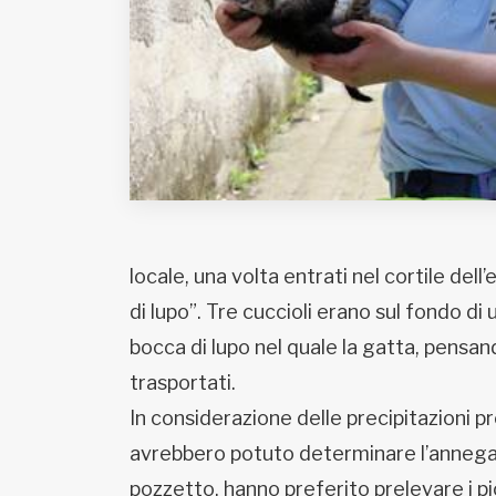
Fondato e diretto da Enzo De
Bernardis
EDB edizioni - Via Brivio angolo C.
Imbonati, 89 20159 Milano (Italia)
Informativa sulla privacy
locale, una volta entrati nel cortile dell
di lupo”. Tre cuccioli erano sul fondo 
bocca di lupo nel quale la gatta, pensa
trasportati.
In considerazione delle precipitazioni pr
avrebbero potuto determinare l’annegame
pozzetto, hanno preferito prelevare i picc