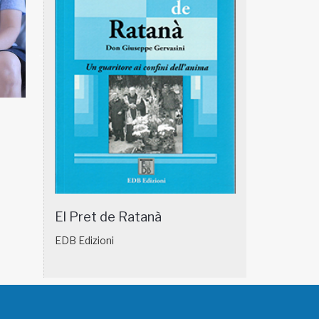
NATUROPATIA IN BREVE 18/01
NATUROPATIA IN
El Pret de Ratanà
EDB Edizioni