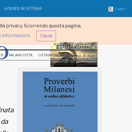
AZIENDE IN VETRINA
Login
ulla privacy. Scorrendo questa pagina,
i informazioni
.
Chiudi
Iscriviti alla newsletter
 9
MILANO CITTÀ
CITTÀ METROPOLITANA
inata
 da