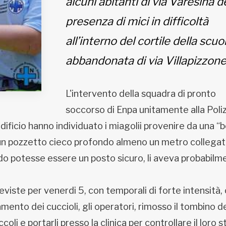
alcuni abitanti di via Varesina d
presenza di mici in difficoltà
all’interno del cortile della scuo
abbandonata di via Villapizzone
L'intervento della squadra di pronto
soccorso di Enpa unitamente alla Poliz
’edificio hanno individuato i miagolii provenire da una “
di un pozzetto cieco profondo almeno un metro collegat
ndo potesse essere un posto sicuro, li aveva probabilm
eviste per venerdi 5, con temporali di forte intensità,
nto dei cuccioli, gli operatori, rimosso il tombino d
oli e portarli presso la clinica per controllare il loro s