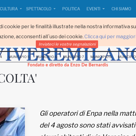
CULTURA
SPETTACOLO
POLITICA
EVENTI
CHI SIAMO
i cookie per le finalità illustrate nella nostra informativa s
zione, acconsenti all´uso dei cookie.
Clicca qui per maggior
Inviateci le vostre segnalazioni
 4
MUNICIPIO 5
MUNICIPIO 6
MUNICIPIO 7
MUNICIPIO 8
MUNICIPIO
COLTA'
Gli operatori di Enpa nella matt
del 4 agosto sono stati avvisati