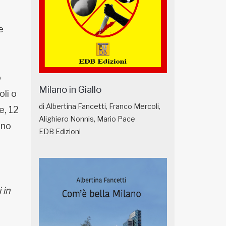
e
o
Milano in Giallo
oli o
di Albertina Fancetti, Franco Mercoli,
e, 12
Alighiero Nonnis, Mario Pace
ono
EDB Edizioni
 in