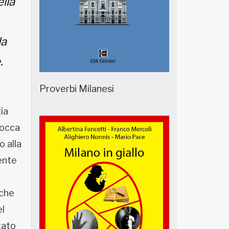
ella
la
.
Proverbi Milanesi
ia
bocca
o alla
ente
 che
el
tato