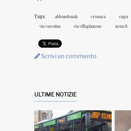
Tags:
abbandonati
cronaca
enpa
via varesina
via villapizzone
zona 8
Scrivi un commento
ULTIME NOTIZIE