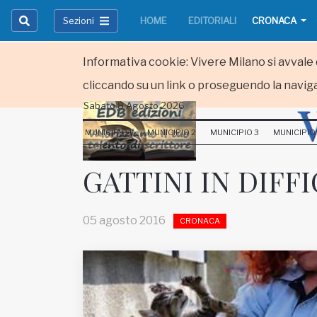
Sezioni
HOME
EDITORIALI
CRONACA
Informativa cookie: Vivere Milano si avvale d
cliccando su un link o proseguendo la naviga
Sabato 8 Agosto 2026
HOME
MUNICIPIO 1
MUNICIPIO 2
MUNICIPIO 3
MUNICIPIO
RUBRICHE
GATTINI IN DIFFI
MUNICIPI
05 agosto 2016
CRONACA
Inviateci le vostre segnalazioni
Iscriviti alla newsletter
www.viveremilano.info