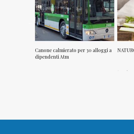
osta in via
Canone calmierato per 30 alloggi a
NATURO
sello
dipendenti Atm