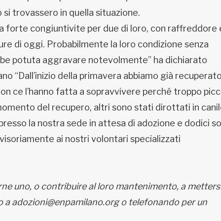
si trovassero in quella situazione.
na forte congiuntivite per due di loro, con raffreddore 
re di oggi. Probabilmente la loro condizione senza
rebbe potuta aggravare notevolmente” ha dichiarato
no “Dall’inizio della primavera abbiamo già recuperat
 non ce l’hanno fatta a sopravvivere perché troppo picc
 momento del recupero, altri sono stati dirottati in canil
presso la nostra sede in attesa di adozione e dodici s
isoriamente ai nostri volontari specializzati
ne uno, o contribuire al loro mantenimento, a mettersi
ndo a adozioni@enpamilano.org o telefonando per un