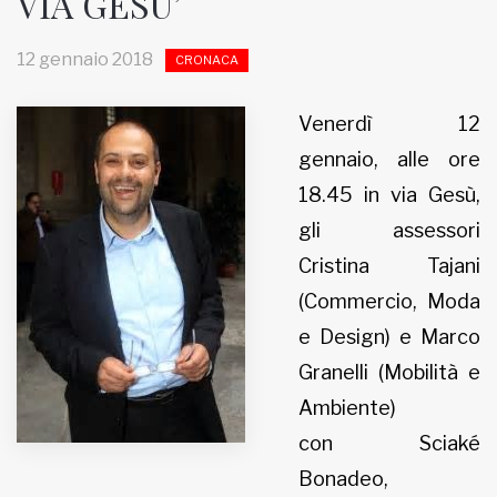
VIA GESU’
MUNICIPI
12 gennaio 2018
CRONACA
Venerdì 12
Inviateci le vostre segnalazioni
gennaio, alle ore
Iscriviti alla newsletter
18.45 in via Gesù,
gli assessori
www.viveremilano.info
Cristina Tajani
Fondato e diretto da Enzo De
Bernardis
(Commercio, Moda
EDB edizioni - Via Brivio angolo C.
e Design) e Marco
Imbonati, 89 20159 Milano (Italia)
Granelli (Mobilità e
Informativa sulla privacy
Ambiente)
con Sciaké
Bonadeo,