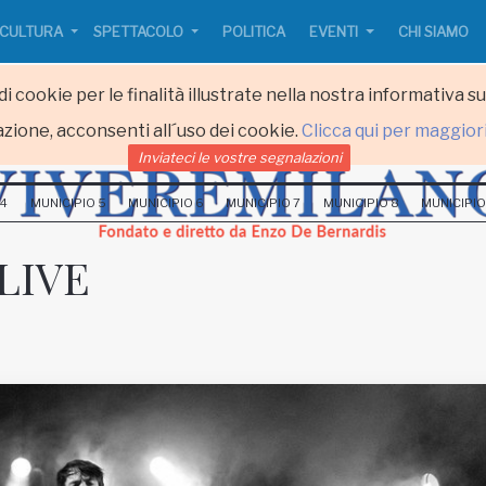
CULTURA
SPETTACOLO
POLITICA
EVENTI
CHI SIAMO
i cookie per le finalità illustrate nella nostra informativa s
zione, acconsenti all´uso dei cookie.
Clicca qui per maggior
Inviateci le vostre segnalazioni
 4
MUNICIPIO 5
MUNICIPIO 6
MUNICIPIO 7
MUNICIPIO 8
MUNICIPIO
LIVE