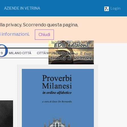
AZIENDE IN VETRINA
Login
ulla privacy. Scorrendo questa pagina,
i informazioni
.
Chiudi
Iscriviti alla newsletter
 9
MILANO CITTÀ
CITTÀ METROPOLITANA