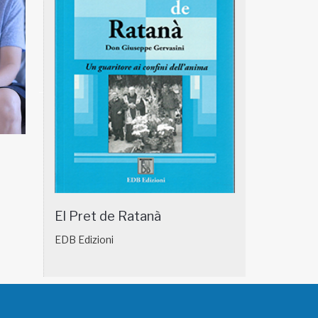
NATUROPATIA IN BREVE 18/01
NATUROPATIA IN
El Pret de Ratanà
EDB Edizioni