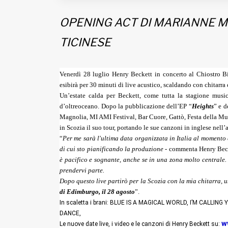
OPENING ACT DI MARIANNE M
TICINESE
Venerdì 28 luglio Henry Beckett in concerto al Chiostro Bi
esibirà per 30 minuti di live acustico
, scaldando con chitarra 
Un’estate calda per Beckett, come tutta la stagione musi
d’oltreoceano. Dopo la pubblicazione dell’EP “
Heights
” e d
Magnolia, MI AMI Festival, Bar Cuore, Gattò, Festa della Music
in Scozia il suo tour, portando le sue canzoni in inglese nell
“
Per me sarà l'ultima data organizzata in Italia al momento 
di cui sto pianificando la produzione
- commenta Henry Bec
è pacifico e sognante, anche se in una zona molto centrale
prendervi parte.
Dopo questo live partirò per la Scozia con la mia chitarra, u
di Edimburgo, il 28 agosto
”.
In scaletta i brani: BLUE IS A MAGICAL WORLD, I’M CA
DANCE,
w
Le nuove date live, i video e le canzoni di Henry Beckett su: