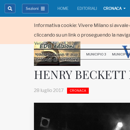
Sezioni
HOME
EDITORIALI
CRONACA
Informativa cookie: Vivere Milano si avvale d
cliccando su un link o proseguendo la naviga
Venerdi 7 Agosto 2026
HOME
MUNICIPIO 1
MUNICIPIO 2
MUNICIPIO 3
MUNICIPIO
RUBRICHE
HENRY BECKETT 
MUNICIPI
28 luglio 2017
CRONACA
Inviateci le vostre segnalazioni
Iscriviti alla newsletter
www.viveremilano.info