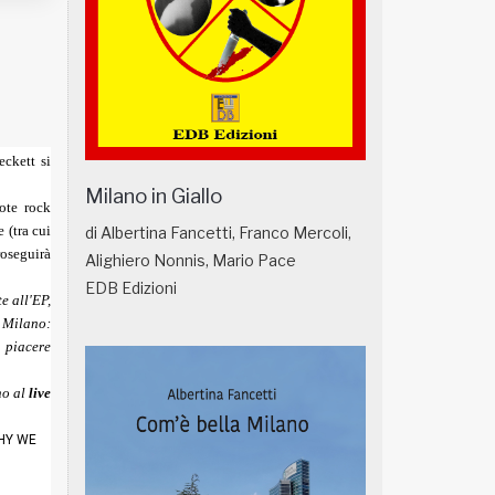
eckett si
Milano in Giallo
ote rock
e (tra cui
di Albertina Fancetti, Franco Mercoli,
roseguirà
Alighiero Nonnis, Mario Pace
EDB Edizioni
e all'EP,
a Milano:
n piacere
no al
live
WHY WE