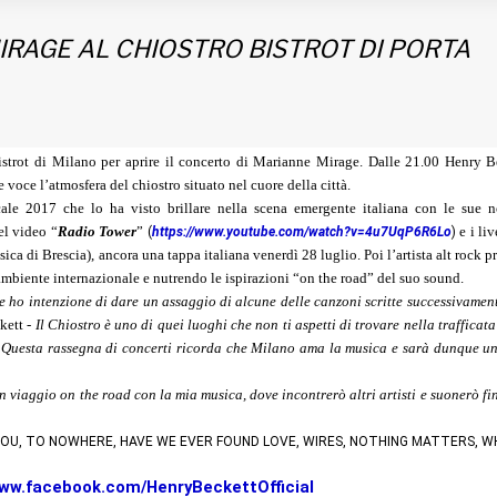
IRAGE AL CHIOSTRO BISTROT DI PORTA
strot di Milano per aprire il concerto di Marianne Mirage. Dalle 21.00 Henry B
e voce l’atmosfera del chiostro situato nel cuore della città.
cale 2017 che lo ha visto brillare nella scena emergente italiana con le sue n
el video “
Radio Tower
”
e i liv
(
https://www.youtube.com/watch?v=4u7UqP6R6Lo
)
a di Brescia), ancora una tappa italiana venerdì 28 luglio. Poi l’artista alt rock p
’ambiente internazionale e nutrendo le ispirazioni “on the road” del suo sound.
e ho intenzione di dare un assaggio di alcune delle canzoni scritte successivament
kett -
Il Chiostro è uno di quei luoghi che non ti aspetti di trovare nella trafficat
. Questa rassegna di concerti ricorda che Milano ama la musica e sarà dunque u
n viaggio on the road con la mia musica, dove incontrerò altri artisti e suonerò fi
LLING YOU, TO NOWHERE, HAVE WE EVER FOUND LOVE, WIRES, NOTHING MATTERS, 
ww.facebook.com/HenryBeckettOfficial