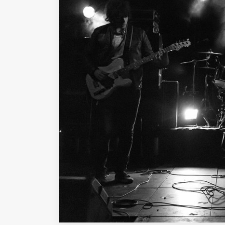
Fondato e diretto da Enzo De
Bernardis
EDB edizioni - Via Brivio angolo C.
Imbonati, 89 20159 Milano (Italia)
Informativa sulla privacy