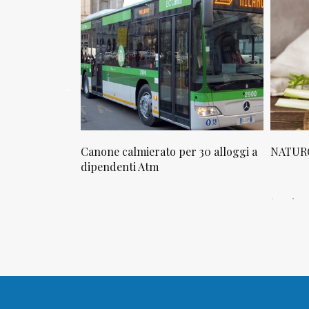
osta in via
Canone calmierato per 30 alloggi a
NATURO
sello
dipendenti Atm