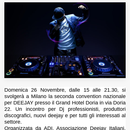
MUNICIPI
Inviateci le vostre segnalazioni
Iscriviti alla newsletter
www.viveremilano.info
Fondato e diretto da Enzo De
Bernardis
EDB edizioni - Via Brivio angolo C.
Domenica 26 Novembre, dalle 15 alle 21.30, si
Imbonati, 89 20159 Milano (Italia)
svolgerà a Milano la seconda convention nazionale
Informativa sulla privacy
per DEEJAY presso il Grand Hotel Doria in via Doria
22. Un incontro per Dj professionisti, produttori
discografici, nuovi deejay e per tutti gli interessati al
settore.
Organizzata da ADI, Associazione Deejay Italiani,