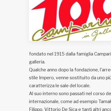
Fondato e diretto da Enzo De
Bernardis
EDB edizioni - Via Brivio angolo C.
Imbonati, 89 20159 Milano (Italia)
Informativa sulla privacy
fondato nel 1915 dalla famiglia Campari, 
galleria.
Qualche anno dopo la fondazione, l'arre
stile Impero, venne sostituito da uno pi
caratterizza le sale del locale.
Al suo interno sono passati nel corso d
internazionale, come ad esempio Tamaki N
Filippo, Vittorio De Sica e tanti altri anc