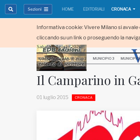
Sezioni
HOME
EDITORIALI
CRONACA
Informativa cookie: Vivere Milano si avvale d
cliccando su un link o proseguendo la naviga
Sabato 8 Agosto 2026
HOME
MUNICIPIO 1
MUNICIPIO 2
MUNICIPIO 3
MUNICIPIO
RUBRICHE
Il Camparino in Ga
MUNICIPI
01 luglio 2015
CRONACA
Inviateci le vostre segnalazioni
Iscriviti alla newsletter
www.viveremilano.info