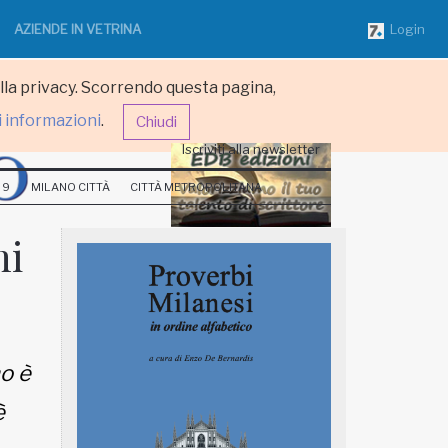
AZIENDE IN VETRINA
Login
ulla privacy. Scorrendo questa pagina,
i informazioni
.
Chiudi
Iscriviti alla newsletter
 9
MILANO CITTÀ
CITTÀ METROPOLITANA
ni
no è
è