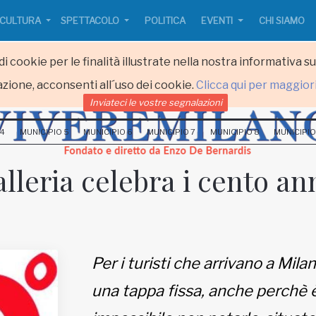
CULTURA
SPETTACOLO
POLITICA
EVENTI
CHI SIAMO
i cookie per le finalità illustrate nella nostra informativa s
zione, acconsenti all´uso dei cookie.
Clicca qui per maggior
Inviateci le vostre segnalazioni
 4
MUNICIPIO 5
MUNICIPIO 6
MUNICIPIO 7
MUNICIPIO 8
MUNICIPIO
lleria celebra i cento an
Per i turisti che arrivano a Mila
una tappa fissa, anche perchè 