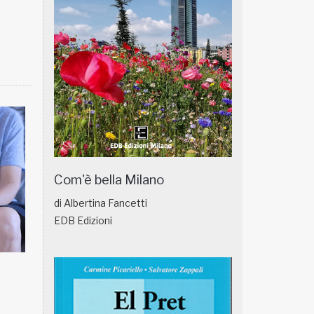
Com'è bella Milano
di Albertina Fancetti
EDB Edizioni
NATUROPATIA IN BREVE 18/01
NATUROPATIA IN