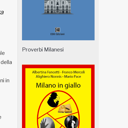
ra
Proverbi Milanesi
ale
 della
i in
e
e