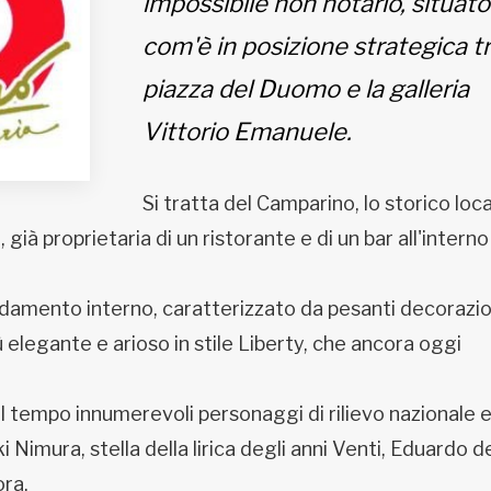
impossibile non notarlo, situato
com'è in posizione strategica t
piazza del Duomo e la galleria
Vittorio Emanuele.
Si tratta del Camparino, lo storico loc
già proprietaria di un ristorante e di un bar all'interno
damento interno, caratterizzato da pesanti decorazion
ù elegante e arioso in stile Liberty, che ancora oggi
el tempo innumerevoli personaggi di rilievo nazionale 
imura, stella della lirica degli anni Venti, Eduardo d
ora.