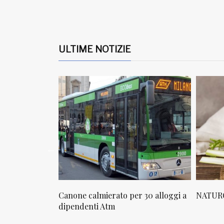
ULTIME NOTIZIE
osta in via
Canone calmierato per 30 alloggi a
NATURO
sello
dipendenti Atm