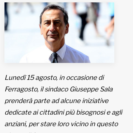
MUNICIPI
Inviateci le vostre segnalazioni
Iscriviti alla newsletter
www.viveremilano.info
Fondato e diretto da Enzo De
Lunedì 15 agosto, in occasione di
Bernardis
EDB edizioni - Via Brivio angolo C.
Ferragosto, il sindaco Giuseppe Sala
Imbonati, 89 20159 Milano (Italia)
prenderà parte ad alcune iniziative
Informativa sulla privacy
dedicate ai cittadini più bisognosi e agli
anziani, per stare loro vicino in questo