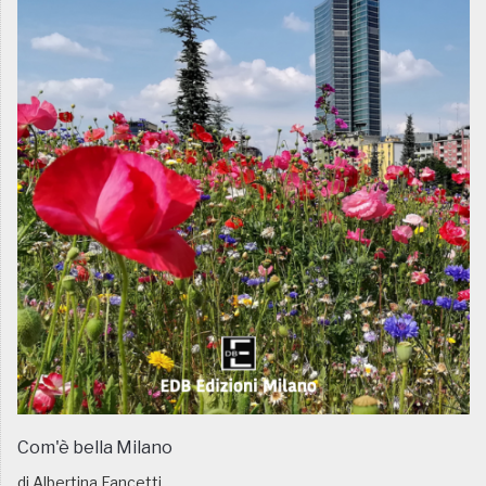
Com'è bella Milano
di Albertina Fancetti