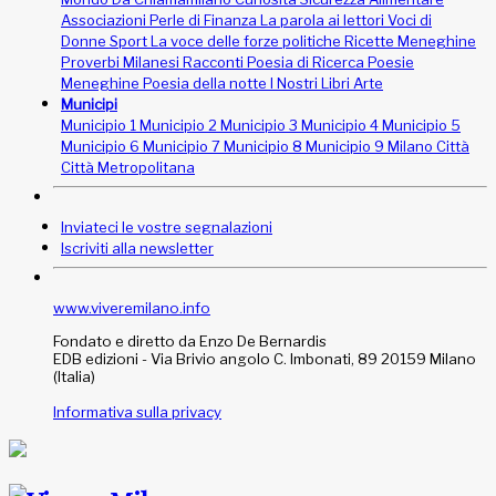
Associazioni
Perle di Finanza
La parola ai lettori
Voci di
Donne
Sport
La voce delle forze politiche
Ricette Meneghine
Proverbi Milanesi
Racconti
Poesia di Ricerca
Poesie
Meneghine
Poesia della notte
I Nostri Libri
Arte
Municipi
Municipio 1
Municipio 2
Municipio 3
Municipio 4
Municipio 5
Municipio 6
Municipio 7
Municipio 8
Municipio 9
Milano Città
Città Metropolitana
Inviateci le vostre segnalazioni
Iscriviti alla newsletter
www.viveremilano.info
Fondato e diretto da Enzo De Bernardis
EDB edizioni - Via Brivio angolo C. Imbonati, 89 20159 Milano
(Italia)
Informativa sulla privacy