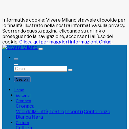
Informativa cookie: Vivere Milano si avvale di cookie per
le finalità illustrate nella nostra informativa sulla privacy.
Scorrendo questa pagina, cliccando su un link o
proseguendo la navigazione, acconsenti all´uso dei
cookie.
Clicca qui per maggiori informazioni
.
Chiudi
Sezioni
Home
Editoriali
Cronaca
Cronaca
Voci della Città
Teatro
Incontri
Conferenze
Bianca
Nera
Cultura
Cultura