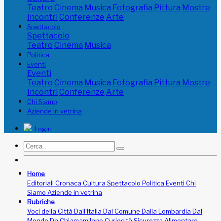
Teatro
Cinema
Musica
Fotografia
Pittura
Mostre
Incontri
Conferenze
Arte
Spettacolo
Spettacolo
Teatro
Cinema
Musica
Politica
Eventi
Eventi
Teatro
Cinema
Musica
Fotografia
Pittura
Mostre
Incontri
Conferenze
Arte
Chi Siamo
Aziende in vetrina
Login
Home
Editoriali
Cronaca
Cultura
Spettacolo
Politica
Eventi
Chi
Siamo
Aziende in vetrina
Rubriche
Voci della Città
Dall'Italia
Dal Comune
Dalla Lombardia
Dal
Mondo
Da Chiamamilano
Curiosità
Sicurezza Alimentare