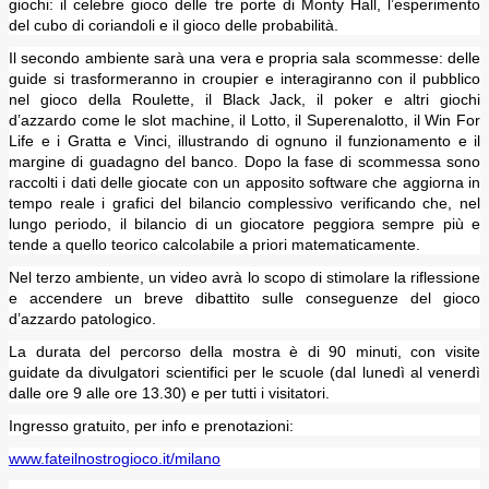
giochi: il celebre gioco delle tre porte di Monty Hall, l’esperimento
del cubo di coriandoli e il gioco delle probabilità.
Il secondo ambiente sarà una vera e propria sala scommesse: delle
guide si trasformeranno in croupier e interagiranno con il pubblico
nel gioco della Roulette, il Black Jack, il poker e altri giochi
d’azzardo come le slot machine, il Lotto, il Superenalotto, il Win For
Life e i Gratta e Vinci, illustrando di ognuno il funzionamento e il
margine di guadagno del banco. Dopo la fase di scommessa sono
raccolti i dati delle giocate con un apposito software che aggiorna in
tempo reale i grafici del bilancio complessivo verificando che, nel
lungo periodo, il bilancio di un giocatore peggiora sempre più e
tende a quello teorico calcolabile a priori matematicamente.
Nel terzo ambiente, un video avrà lo scopo di stimolare la riflessione
e accendere un breve dibattito sulle conseguenze del gioco
d’azzardo patologico.
La durata del percorso della mostra è di 90 minuti, con visite
guidate da divulgatori scientifici per le scuole (dal lunedì al venerdì
dalle ore 9 alle ore 13.30) e per tutti i visitatori.
Ingresso gratuito, per info e prenotazioni:
www.fateilnostrogioco.it/milano