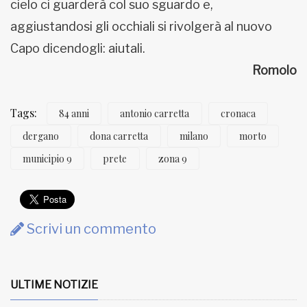
cielo ci guarderà col suo sguardo e,
aggiustandosi gli occhiali si rivolgerà al nuovo
Capo dicendogli: aiutali.
Romolo
Tags:
84 anni
antonio carretta
cronaca
dergano
dona carretta
milano
morto
municipio 9
prete
zona 9
Scrivi un commento
ULTIME NOTIZIE