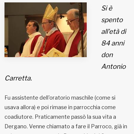
Si è
MUNICIPI
spento
all'età di
Inviateci le vostre segnalazioni
84 anni
Iscriviti alla newsletter
don
Antonio
www.viveremilano.info
Fondato e diretto da Enzo De
Carretta.
Bernardis
EDB edizioni - Via Brivio angolo C.
Imbonati, 89 20159 Milano (Italia)
Fu assistente dell'oratorio maschile (come si
Informativa sulla privacy
usava allora) e poi rimase in parrocchia come
coadiutore. Praticamente passò la sua vita a
Dergano. Venne chiamato a fare il Parroco, già in