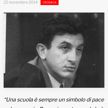
22 novembre 2014
CRONACA
MUNICIPI
Inviateci le vostre segnalazioni
Iscriviti alla newsletter
www.viveremilano.info
Fondato e diretto da Enzo De
Bernardis
EDB edizioni - Via Brivio angolo C.
Imbonati, 89 20159 Milano (Italia)
Informativa sulla privacy
“Una scuola è sempre un simbolo di pace