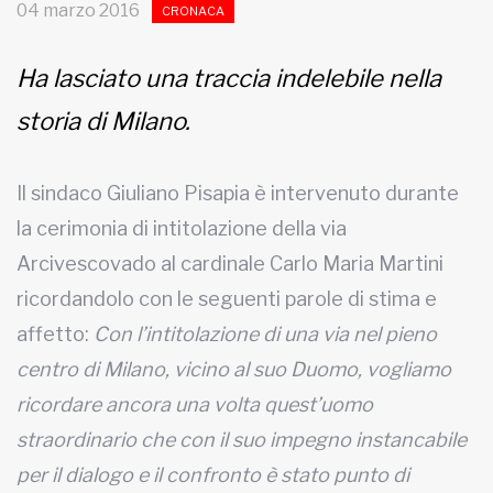
04 marzo 2016
CRONACA
MUNICIPI
Ha lasciato una traccia indelebile nella
storia di Milano.
Inviateci le vostre segnalazioni
Iscriviti alla newsletter
Il sindaco Giuliano Pisapia è intervenuto durante
la cerimonia di intitolazione della via
www.viveremilano.info
Arcivescovado al cardinale Carlo Maria Martini
Fondato e diretto da Enzo De
Bernardis
ricordandolo con le seguenti parole di stima e
EDB edizioni - Via Brivio angolo C.
affetto:
Con l’intitolazione di una via nel pieno
Imbonati, 89 20159 Milano (Italia)
centro di Milano, vicino al suo Duomo, vogliamo
Informativa sulla privacy
ricordare ancora una volta quest’uomo
straordinario che con il suo impegno instancabile
per il dialogo e il confronto è stato punto di