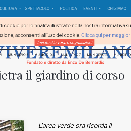
CULTURA
SPETTACOLO
POLITICA
EVENTI
CHI SIAMO
i cookie per le finalità illustrate nella nostra informativa s
zione, acconsenti all´uso dei cookie.
Clicca qui per maggior
Inviateci le vostre segnalazioni
 4
MUNICIPIO 5
MUNICIPIO 6
MUNICIPIO 7
MUNICIPIO 8
MUNICIPIO
ietra il giardino di corso
L'area verde ora ricorda il