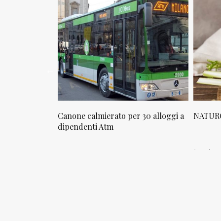
osta in via
Canone calmierato per 30 alloggi a
NATURO
sello
dipendenti Atm