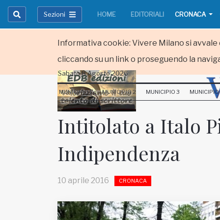
Sezioni
HOME
EDITORIALI
CRONACA
Informativa cookie: Vivere Milano si avvale d
cliccando su un link o proseguendo la naviga
Sabato 8 Agosto 2026
HOME
MUNICIPIO 1
MUNICIPIO 2
MUNICIPIO 3
MUNICIPIO
RUBRICHE
Intitolato a Italo P
MUNICIPI
Indipendenza
Inviateci le vostre segnalazioni
Iscriviti alla newsletter
10 aprile 2016
CRONACA
www.viveremilano.info