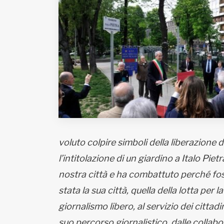
Fondato e diretto da Enzo De
Bernardis
EDB edizioni - Via Brivio angolo C.
Imbonati, 89 20159 Milano (Italia)
Informativa sulla privacy
voluto colpire simboli della liberazion
l’intitolazione di un giardino a Italo Pie
nostra città e ha combattuto perché foss
stata la sua città, quella della lotta per 
giornalismo libero, al servizio dei cittadi
suo percorso giornalistico, dalle collabor