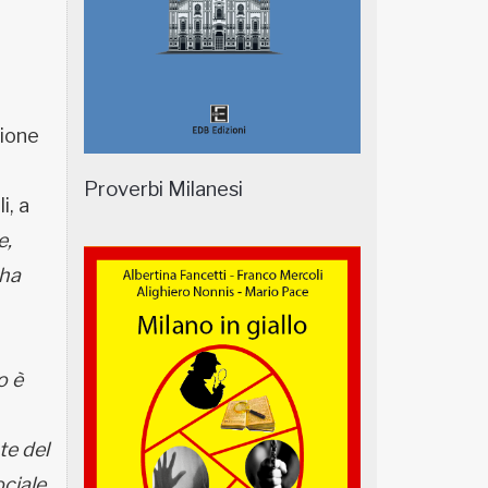
sione
Proverbi Milanesi
i, a
e,
 ha
o è
te del
ciale,