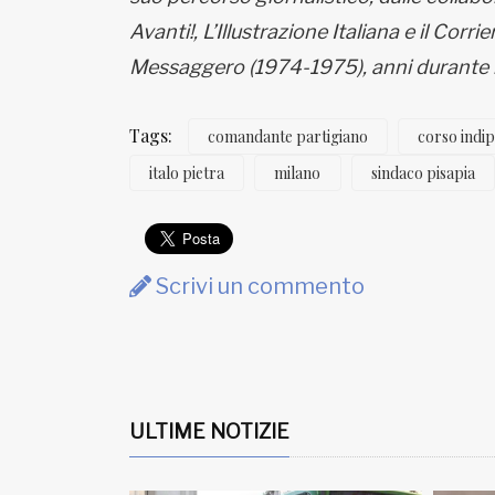
Avanti!, L’Illustrazione Italiana e il Corr
Messaggero (1974-1975), anni durante i q
Tags:
comandante partigiano
corso indi
italo pietra
milano
sindaco pisapia
Scrivi un commento
ULTIME NOTIZIE