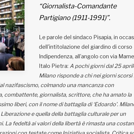
“Giornalista-Comandante
Partigiano (1911-1991)”.
Le parole del sindaco Pisapia, in occa
dell'intitolazione del giardino di corso
Indipendenza, all’angolo con via Mamel
Italo Pietra:
A pochi giorni dal 25 april
Milano risponde a chi nei giorni scorsi
e dal nazifascismo, colmando una mancanza con
tra, combattente, giornalista, scrittore, che ha amato la
imo liberi, con il nome di battaglia di ‘Edoardo’. Milan
la Liberazione e quella della battaglia culturale per un
ni. La fedeltà ai valori della libertà è rimasta una costan
azioni con testate come Iniziativa socialista, Critica so