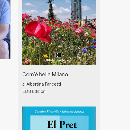
NATUROPATIA IN BREVE 18/01
NATUROPATIA IN
Com'è bella Milano
di Albertina Fancetti
EDB Edizioni