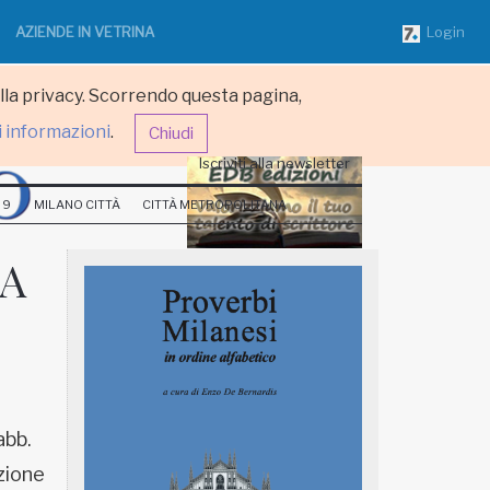
AZIENDE IN VETRINA
Login
ulla privacy. Scorrendo questa pagina,
i informazioni
.
Chiudi
Iscriviti alla newsletter
 9
MILANO CITTÀ
CITTÀ METROPOLITANA
CA
abb.
zione