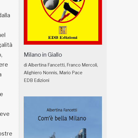
dalla
nel
alità
Milano in Giallo
o,
sere
di Albertina Fancetti, Franco Mercoli,
Alighiero Nonnis, Mario Pace
a
EDB Edizioni
ie
deve
ostre