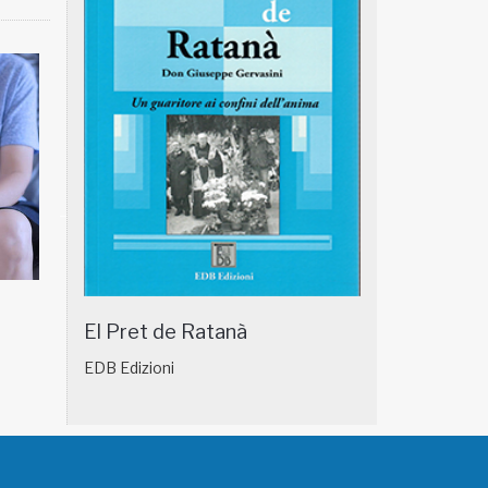
NATUROPATIA IN BREVE 18/01
NATUROPATIA IN
El Pret de Ratanà
EDB Edizioni