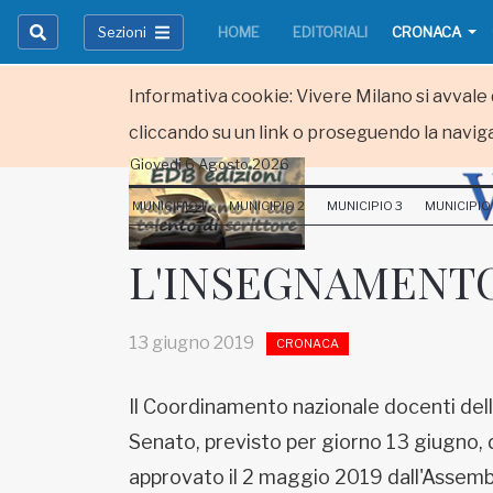
Sezioni
HOME
EDITORIALI
CRONACA
Informativa cookie: Vivere Milano si avvale d
cliccando su un link o proseguendo la naviga
Giovedi 6 Agosto 2026
HOME
MUNICIPIO 1
MUNICIPIO 2
MUNICIPIO 3
MUNICIPIO
RUBRICHE
L'INSEGNAMENTO
MUNICIPI
13 giugno 2019
CRONACA
Inviateci le vostre segnalazioni
Iscriviti alla newsletter
Il Coordinamento nazionale docenti della di
Senato, previsto per giorno 13 giugno, d
www.viveremilano.info
approvato il 2 maggio 2019 dall'Assemb