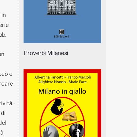
 in
erie
bb.
Proverbi Milanesi
un
può e
creare
ività.
 di
del
à,