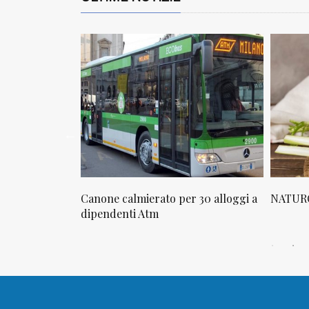
osta in via
Canone calmierato per 30 alloggi a
NATURO
sello
dipendenti Atm