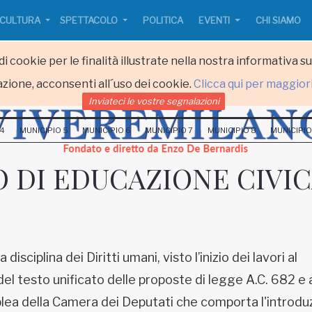
CULTURA
SPETTACOLO
POLITICA
EVENTI
CHI SIAMO
i cookie per le finalità illustrate nella nostra informativa s
zione, acconsenti all´uso dei cookie.
Clicca qui per maggior
Inviateci le vostre segnalazioni
 4
MUNICIPIO 5
MUNICIPIO 6
MUNICIPIO 7
MUNICIPIO 8
MUNICIPIO
 DI EDUCAZIONE CIVI
sciplina dei Diritti umani, visto l’inizio dei lavori al
el testo unificato delle proposte di legge A.C. 682 e 
lea della Camera dei Deputati che comporta l'introdu