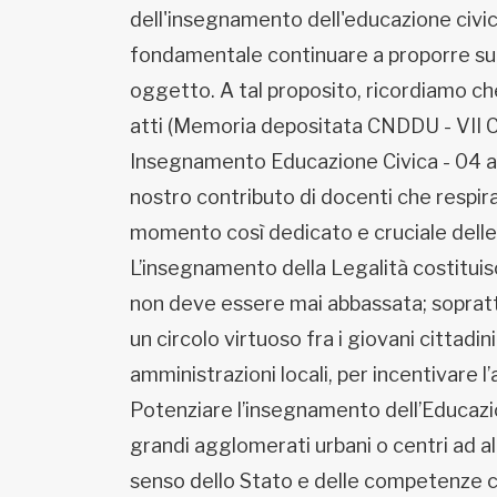
Fondato e diretto da Enzo De
dell'insegnamento dell'educazione civica
Bernardis
fondamentale continuare a proporre sug
EDB edizioni - Via Brivio angolo C.
Imbonati, 89 20159 Milano (Italia)
oggetto. A tal proposito, ricordiamo che
Informativa sulla privacy
atti (Memoria depositata CNDDU - VII 
Insegnamento Educazione Civica - 04 apr
nostro contributo di docenti che respira
momento così dedicato e cruciale delle 
L’insegnamento della Legalità costituis
non deve essere mai abbassata; soprattu
un circolo virtuoso fra i giovani cittadin
amministrazioni locali, per incentivare l’
Potenziare l’insegnamento dell’Educazio
grandi agglomerati urbani o centri ad alt
senso dello Stato e delle competenze c