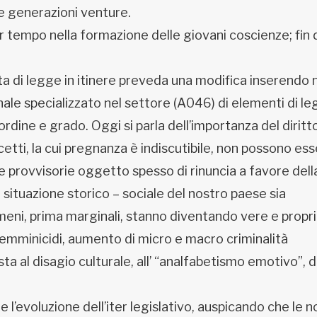
e generazioni venture.
er tempo nella formazione delle giovani coscienze; fin 
a di legge in itinere preveda una modifica inserendo 
le specializzato nel settore (A046) di elementi di leg
ordine e grado. Oggi si parla dell’importanza del diritt
oncetti, la cui pregnanza è indiscutibile, non possono es
 e provvisorie oggetto spesso di rinuncia a favore dell
situazione storico – sociale del nostro paese sia
eni, prima marginali, stanno diventando vere e propr
 femminicidi, aumento di micro e macro criminalità
sta al disagio culturale, all’ “analfabetismo emotivo”, 
l’evoluzione dell’iter legislativo, auspicando che le n