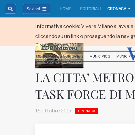
Sezioni
HOME
EDITORIALI
CRONACA
Informativa cookie: Vivere Milano si avvale d
cliccando su un link o proseguendo la naviga
Giovedi 6 Agosto 2026
HOME
MUNICIPIO 1
MUNICIPIO 2
MUNICIPIO 3
MUNICIPIO
RUBRICHE
LA CITTA’ METR
MUNICIPI
TASK FORCE DI 
Inviateci le vostre segnalazioni
Iscriviti alla newsletter
15 ottobre 2017
CRONACA
www.viveremilano.info