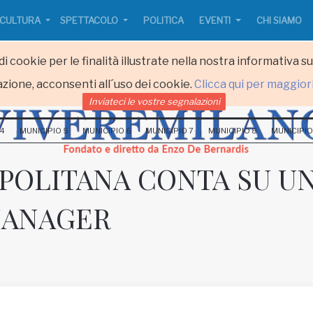
CULTURA
SPETTACOLO
POLITICA
EVENTI
CHI SIAMO
i cookie per le finalità illustrate nella nostra informativa s
zione, acconsenti all´uso dei cookie.
Clicca qui per maggior
Inviateci le vostre segnalazioni
 4
MUNICIPIO 5
MUNICIPIO 6
MUNICIPIO 7
MUNICIPIO 8
MUNICIPIO
OPOLITANA CONTA SU U
MANAGER