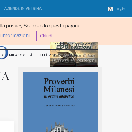
AZIENDE IN VETRINA
Login
ulla privacy. Scorrendo questa pagina,
i informazioni
.
Chiudi
Iscriviti alla newsletter
 9
MILANO CITTÀ
CITTÀ METROPOLITANA
NA