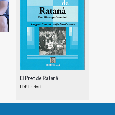
E 18/01
NATUROPATIA IN BREVE 17/01
NATUROP
El Pret de Ratanà
EDB Edizioni