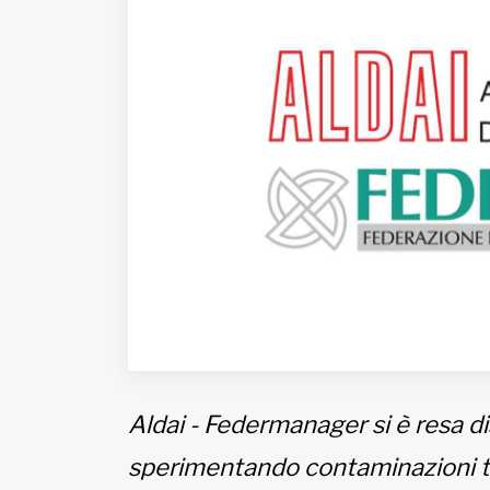
Fondato e diretto da Enzo De
Bernardis
EDB edizioni - Via Brivio angolo C.
Imbonati, 89 20159 Milano (Italia)
Informativa sulla privacy
Aldai - Federmanager si è resa dis
sperimentando contaminazioni tr