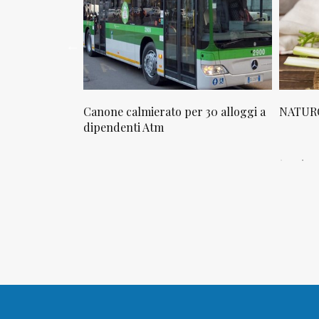
erato per 30 alloggi a
NATUROPATIA IN BREVE 20/01
Atm