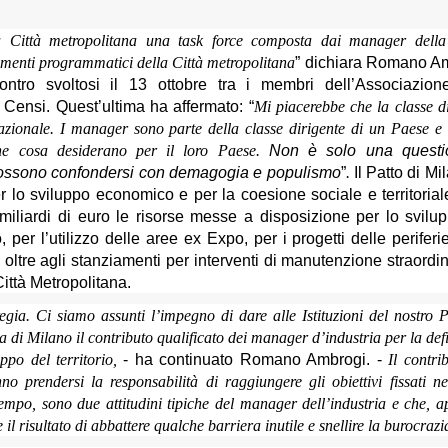
la Città metropolitana una task force composta dai manager della
umenti programmatici della Città metropolitana
” dichiara Romano A
ontro svoltosi il 13 ottobre tra i membri dell’Associazion
 Censi. Quest’ultima ha affermato: “
Mi piacerebbe che la classe d
nazionale. I manager sono parte della classe dirigente di un Paese e
che cosa desiderano per il loro Paese.
Non è solo una questi
n possono confondersi con demagogia e populismo
”
.
Il Patto di Mi
er lo sviluppo economico e per la coesione sociale e territorial
 miliardi di euro le risorse messe a disposizione per lo svilu
o, per l’utilizzo delle aree ex Expo, per i progetti delle periferi
za oltre agli stanziamenti per interventi di manutenzione straordin
Città Metropolitana.
gia. Ci siamo assunti l’impegno di dare alle Istituzioni del nostro 
a di Milano il contributo qualificato dei manager d’industria per la def
uppo del territorio,
- ha continuato Romano Ambrogi. -
Il contri
no prendersi la responsabilità di raggiungere gli obiettivi fissati n
tempo, sono due attitudini tipiche del manager dell’industria e che, a
 il risultato di abbattere qualche barriera inutile e snellire la burocrazi