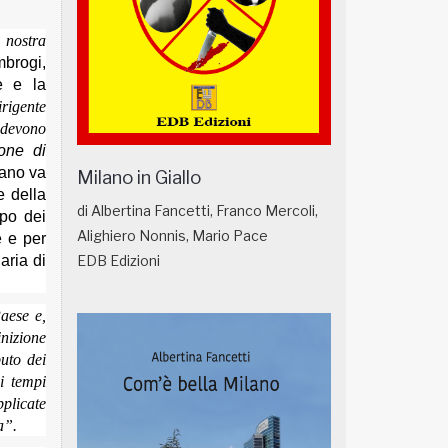
 nostra
mbrogi,
e e la
irigente
 devono
one di
lano va
Milano in Giallo
e della
di Albertina Fancetti, Franco Mercoli,
ppo dei
Alighiero Nonnis, Mario Pace
e e per
aria di
EDB Edizioni
Paese e,
inizione
buto dei
ei tempi
pplicate
a”.