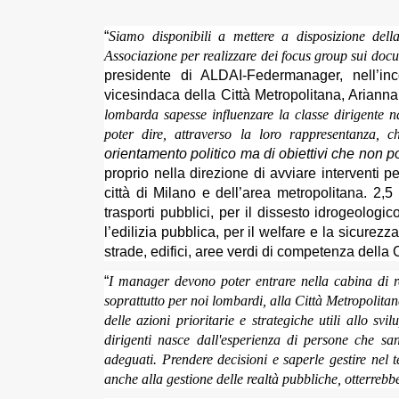
“
Siamo disponibili a mettere a disposizione del
Associazione per realizzare dei focus group sui doc
presidente di ALDAI-Federmanager, nell’inc
vicesindaca della Città Metropolitana, Arianna
lombarda sapesse influenzare la classe dirigente 
poter dire, attraverso la loro rappresentanza, 
orientamento politico ma di obiettivi che no
proprio nella direzione di avviare interventi p
città di Milano e dell’area metropolitana. 2,5
trasporti pubblici, per il dissesto idrogeologic
l’edilizia pubblica, per il welfare e la sicurez
strade, edifici, aree verdi di competenza della 
“
I manager devono poter entrare nella cabina di re
soprattutto per noi lombardi, alla Città Metropolitan
delle azioni prioritarie e strategiche utili allo svil
dirigenti nasce dall'esperienza di persone che san
adeguati. Prendere decisioni e saperle gestire nel 
anche alla gestione delle realtà pubbliche, otterrebbe