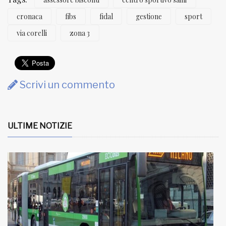
cronaca
fibs
fidal
gestione
sport
via corelli
zona 3
Scrivi un commento
ULTIME NOTIZIE