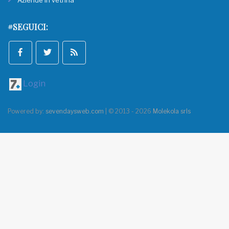
Aziende in vetrina
#SEGUICI:
Login
Powered by:
sevendaysweb.com
| © 2013 - 2026
Molekola srls