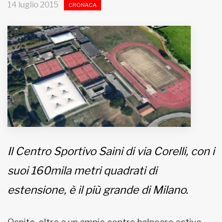
14 luglio 2015
CRONACA
MUNICIPI
Inviateci le vostre segnalazioni
Iscriviti alla newsletter
www.viveremilano.info
Fondato e diretto da Enzo De
Bernardis
EDB edizioni - Via Brivio angolo C.
Il Centro Sportivo Saini di via Corelli, con i
Imbonati, 89 20159 Milano (Italia)
Informativa sulla privacy
suoi 160mila metri quadrati di
estensione, è il più grande di Milano.