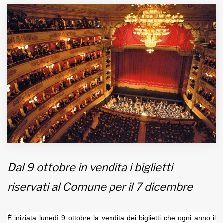
MUNICIPI
Inviateci le vostre segnalazioni
Iscriviti alla newsletter
www.viveremilano.info
Fondato e diretto da Enzo De
Bernardis
EDB edizioni - Via Brivio angolo C.
Imbonati, 89 20159 Milano (Italia)
Dal 9 ottobre in vendita i biglietti
Informativa sulla privacy
riservati al Comune per il 7 dicembre
È iniziata lunedì 9 ottobre la vendita dei biglietti che ogni anno il