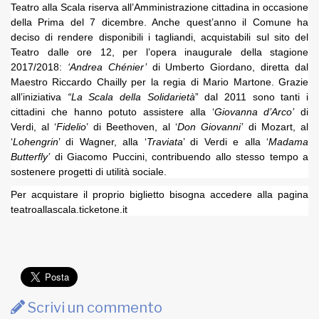
Teatro alla Scala riserva all’Amministrazione cittadina in occasione
della Prima del 7 dicembre. Anche quest’anno il Comune ha
deciso di rendere disponibili i tagliandi, acquistabili sul sito del
Teatro dalle ore 12, per l’opera inaugurale della stagione
2017/2018:
‘Andrea Chénier’
di Umberto Giordano, diretta dal
Maestro Riccardo Chailly per la regia di Mario Martone. Grazie
all’iniziativa
“La Scala della Solidarietà
” dal 2011 sono tanti i
cittadini che hanno potuto assistere alla ‘
Giovanna d’Arco’
di
Verdi, al ‘
Fidelio
’ di Beethoven, al ‘
Don Giovanni’
di Mozart, al
‘
Lohengrin
’ di Wagner, alla ‘
Traviata
’ di Verdi e alla ‘
Madama
Butterfly’
di Giacomo Puccini, contribuendo allo stesso tempo a
sostenere progetti di utilità sociale.
Per acquistare il proprio biglietto bisogna accedere alla pagina
teatroallascala.ticketone.it
Scrivi un commento