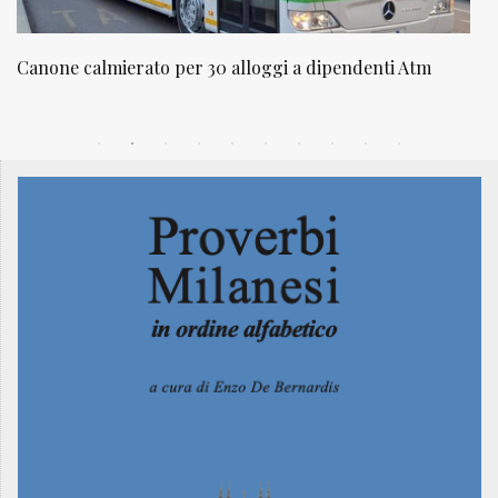
ato per 30 alloggi a dipendenti Atm
NATUROPATIA IN 