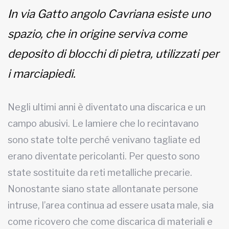
In via Gatto angolo Cavriana esiste uno
MUNICIPI
spazio, che in origine serviva come
deposito di blocchi di pietra, utilizzati per
Inviateci le vostre segnalazioni
i marciapiedi.
Iscriviti alla newsletter
Negli ultimi anni è diventato una discarica e un
www.viveremilano.info
campo abusivi.
Le lamiere che lo recintavano
Fondato e diretto da Enzo De
Bernardis
sono state tolte perché venivano tagliate ed
EDB edizioni - Via Brivio angolo C.
erano diventate pericolanti. Per questo sono
Imbonati, 89 20159 Milano (Italia)
state sostituite da reti metalliche precarie.
Informativa sulla privacy
Nonostante siano state allontanate persone
intruse, l’area continua ad essere usata male, sia
come ricovero che come discarica di materiali e