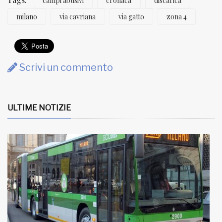
campi abusivi
cronaca
discarica
milano
via cavriana
via gatto
zona 4
Scrivi un commento
ULTIME NOTIZIE