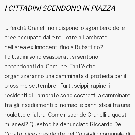
I CITTADINI SCENDONO IN PIAZZA
MUNICIPI
...Perché Granelli non dispone lo sgombero delle
Inviateci le vostre segnalazioni
aree occupate dalle roulotte a Lambrate,
Iscriviti alla newsletter
nell'area ex Innocenti fino a Rubattino?
I cittadini sono esasperati, si sentono
abbandonati dal Comune. Tant'è che
www.viveremilano.info
Fondato e diretto da Enzo De
organizzeranno una camminata di protesta per il
Bernardis
prossimo settembre. Furti, scippi, rapine: i
EDB edizioni - Via Brivio angolo C.
Imbonati, 89 20159 Milano (Italia)
residenti di Lambrate sono costretti a camminare
Informativa sulla privacy
fra gli insediamenti di nomadi e panni stesi fra una
roulotte e l'altra. Come risponde Granelli a questi
milanesi? Questoo ha denunciato Riccardo De
Corato, vice-presidente del Consiglio comunale di