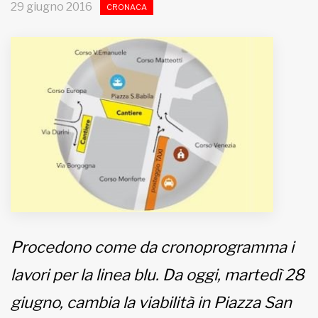
29 giugno 2016
CRONACA
MUNICIPI
Inviateci le vostre segnalazioni
Iscriviti alla newsletter
www.viveremilano.info
Fondato e diretto da Enzo De
Bernardis
EDB edizioni - Via Brivio angolo C.
Imbonati, 89 20159 Milano (Italia)
Informativa sulla privacy
Procedono come da cronoprogramma i
lavori per la linea blu. Da oggi, martedì 28
giugno, cambia la viabilità in Piazza San