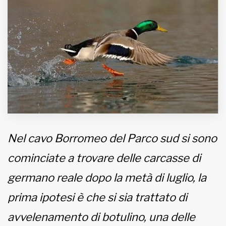
MUNICIPI
Inviateci le vostre segnalazioni
Iscriviti alla newsletter
www.viveremilano.info
Fondato e diretto da Enzo De
Bernardis
Nel cavo Borromeo del Parco sud si sono
EDB edizioni - Via Brivio angolo C.
cominciate a trovare delle carcasse di
Imbonati, 89 20159 Milano (Italia)
Informativa sulla privacy
germano reale dopo la metà di luglio, la
prima ipotesi è che si sia trattato di
avvelenamento di botulino, una delle