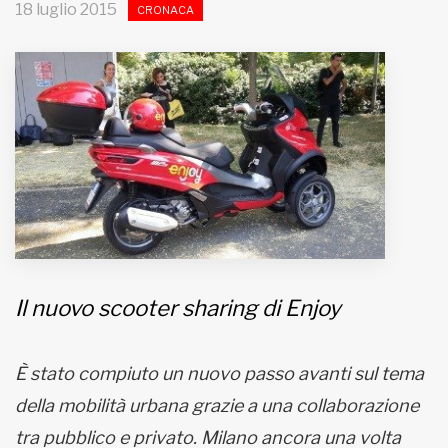
18 luglio 2015
CRONACA
MUNICIPI
Inviateci le vostre segnalazioni
Iscriviti alla newsletter
www.viveremilano.info
Fondato e diretto da Enzo De
Bernardis
EDB edizioni - Via Brivio angolo C.
Il nuovo scooter sharing di Enjoy
Imbonati, 89 20159 Milano (Italia)
Informativa sulla privacy
È stato compiuto un nuovo passo avanti sul tema
della mobilità urbana grazie a una collaborazione
tra pubblico e privato. Milano ancora una volta