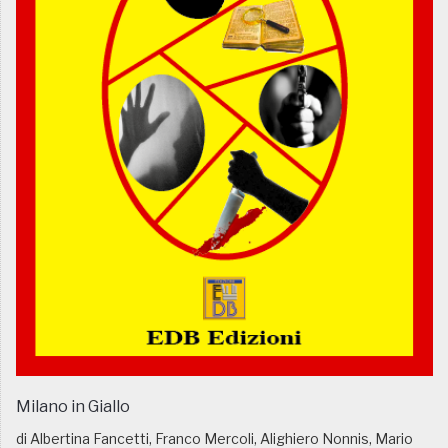
Milano in Giallo
di Albertina Fancetti, Franco Mercoli, Alighiero Nonnis, Mario