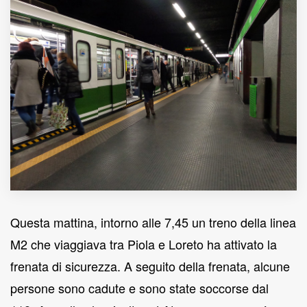
MUNICIPI
Inviateci le vostre segnalazioni
Iscriviti alla newsletter
www.viveremilano.info
Fondato e diretto da Enzo De
Bernardis
EDB edizioni - Via Brivio angolo C.
Imbonati, 89 20159 Milano (Italia)
Questa mattina, intorno alle 7,45 un treno della linea
Informativa sulla privacy
M2 che viaggiava tra Piola e Loreto ha attivato la
frenata di sicurezza. A seguito della frenata, alcune
persone sono cadute e sono state soccorse dal