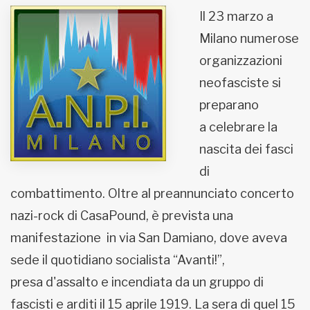
Il 23 marzo a
MUNICIPI
Milano numerose
organizzazioni
Inviateci le vostre segnalazioni
neofasciste si
preparano
Iscriviti alla newsletter
a celebrare la
nascita dei fasci
www.viveremilano.info
Fondato e diretto da Enzo De
di
Bernardis
combattimento. Oltre al preannunciato concerto
EDB edizioni - Via Brivio angolo C.
nazi-rock di CasaPound, è prevista una
Imbonati, 89 20159 Milano (Italia)
Informativa sulla privacy
manifestazione in via San Damiano, dove aveva
sede il quotidiano socialista “Avanti!”,
presa d'assalto e incendiata da un gruppo di
fascisti e arditi il 15 aprile 1919. La sera di quel 15