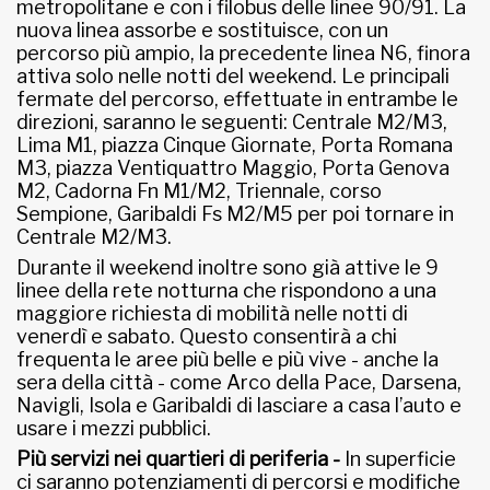
metropolitane e con i filobus delle linee 90/91. La
nuova linea assorbe e sostituisce, con un
percorso più ampio, la precedente linea N6, finora
attiva solo nelle notti del weekend. Le principali
fermate del percorso, effettuate in entrambe le
direzioni, saranno le seguenti: Centrale M2/M3,
Lima M1, piazza Cinque Giornate, Porta Romana
M3, piazza Ventiquattro Maggio, Porta Genova
M2, Cadorna Fn M1/M2, Triennale, corso
Sempione, Garibaldi Fs M2/M5 per poi tornare in
Centrale M2/M3.
Durante il weekend inoltre sono già attive le 9
linee della rete notturna che rispondono a una
maggiore richiesta di mobilità nelle notti di
venerdì e sabato. Questo consentirà a chi
frequenta le aree più belle e più vive - anche la
sera della città - come Arco della Pace, Darsena,
Navigli, Isola e Garibaldi di lasciare a casa l’auto e
usare i mezzi pubblici.
Più servizi nei quartieri di periferia -
In superficie
ci saranno potenziamenti di percorsi e modifiche