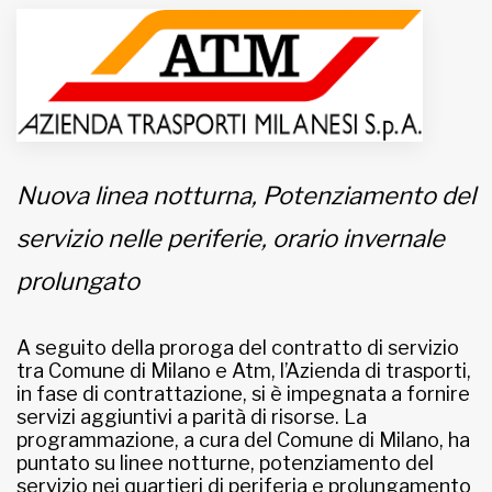
MUNICIPI
Inviateci le vostre segnalazioni
Iscriviti alla newsletter
Nuova linea notturna, Potenziamento del
servizio nelle periferie, orario invernale
www.viveremilano.info
Fondato e diretto da Enzo De
prolungato
Bernardis
EDB edizioni - Via Brivio angolo C.
Imbonati, 89 20159 Milano (Italia)
A seguito della proroga del contratto di servizio
tra Comune di Milano e Atm, l’Azienda di trasporti,
Informativa sulla privacy
in fase di contrattazione, si è impegnata a fornire
servizi aggiuntivi a parità di risorse. La
programmazione, a cura del Comune di Milano, ha
puntato su linee notturne, potenziamento del
servizio nei quartieri di periferia e prolungamento