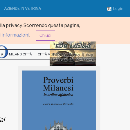
AZIENDE IN VETRINA
Login
ulla privacy. Scorrendo questa pagina,
i informazioni
.
Chiudi
Iscriviti alla newsletter
 9
MILANO CITTÀ
CITTÀ METROPOLITANA
al