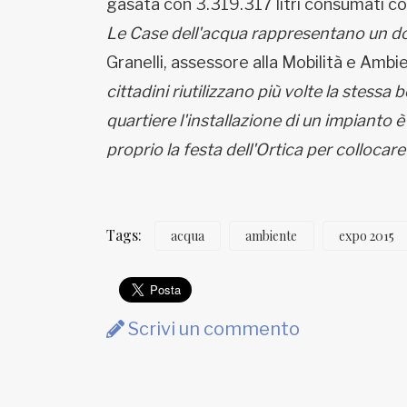
gasata con 3.319.317 litri consumati con
Le Case dell'acqua rappresentano un do
Granelli, assessore alla Mobilità e Ambi
cittadini riutilizzano più volte la stessa bo
quartiere l'installazione di un impiant
proprio la festa dell'Ortica per collocar
Tags:
acqua
ambiente
expo 2015
Scrivi un commento