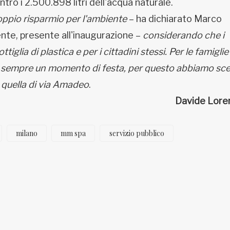
tro i 2.500.898 litri dell'acqua naturale.
ppio risparmio per l'ambiente
– ha dichiarato Marco
ente, presente all'inaugurazione –
considerando che i
ttiglia di plastica e per i cittadini stessi. Per le famiglie
o è sempre un momento di festa, per questo abbiamo sce
e quella di via Amadeo
.
Davide Lore
milano
mm spa
servizio pubblico