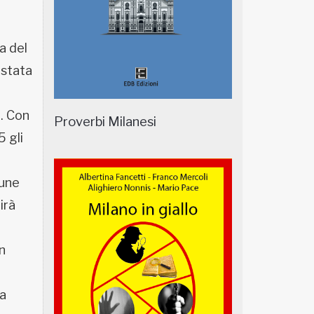
a del
 stata
. Con
Proverbi Milanesi
5 gli
mune
irà
n
ua