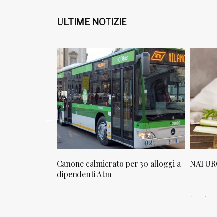
ULTIME NOTIZIE
osta in via
Canone calmierato per 30 alloggi a
NATURO
sello
dipendenti Atm