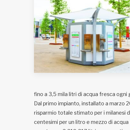
Fondato e diretto da Enzo De
Bernardis
EDB edizioni - Via Brivio angolo C.
Imbonati, 89 20159 Milano (Italia)
Informativa sulla privacy
fino a 3,5 mila litri di acqua fresca ogni 
Dal primo impianto, installato a marzo 2
risparmio totale stimato per i milanesi
centesimi per un litro e mezzo di acqua 