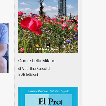
Com'è bella Milano
di Albertina Fancetti
EDB Edizioni
NATUROPATIA IN BREVE 18/01
NATUROPATIA IN