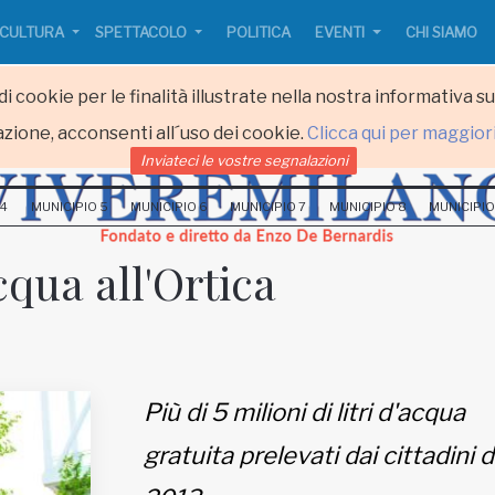
CULTURA
SPETTACOLO
POLITICA
EVENTI
CHI SIAMO
i cookie per le finalità illustrate nella nostra informativa s
zione, acconsenti all´uso dei cookie.
Clicca qui per maggior
Inviateci le vostre segnalazioni
 4
MUNICIPIO 5
MUNICIPIO 6
MUNICIPIO 7
MUNICIPIO 8
MUNICIPIO
qua all'Ortica
Più di 5 milioni di litri d'acqua
gratuita prelevati dai cittadini d