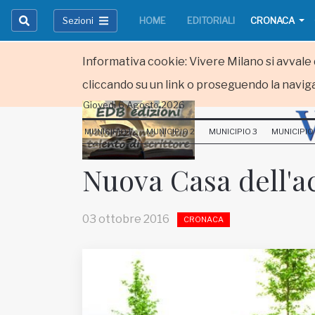
Sezioni
HOME
EDITORIALI
CRONACA
Informativa cookie: Vivere Milano si avvale d
cliccando su un link o proseguendo la naviga
Giovedi 6 Agosto 2026
HOME
MUNICIPIO 1
MUNICIPIO 2
MUNICIPIO 3
MUNICIPIO
RUBRICHE
Nuova Casa dell'ac
MUNICIPI
03 ottobre 2016
CRONACA
Inviateci le vostre segnalazioni
Iscriviti alla newsletter
www.viveremilano.info