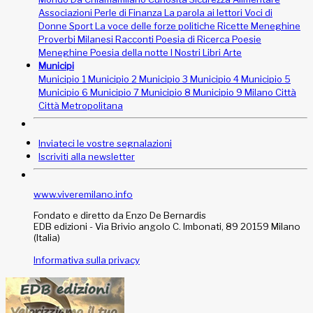
Associazioni
Perle di Finanza
La parola ai lettori
Voci di
Donne
Sport
La voce delle forze politiche
Ricette Meneghine
Proverbi Milanesi
Racconti
Poesia di Ricerca
Poesie
Meneghine
Poesia della notte
I Nostri Libri
Arte
Municipi
Municipio 1
Municipio 2
Municipio 3
Municipio 4
Municipio 5
Municipio 6
Municipio 7
Municipio 8
Municipio 9
Milano Città
Città Metropolitana
Inviateci le vostre segnalazioni
Iscriviti alla newsletter
www.viveremilano.info
Fondato e diretto da Enzo De Bernardis
EDB edizioni - Via Brivio angolo C. Imbonati, 89 20159 Milano
(Italia)
Informativa sulla privacy