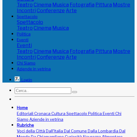
Teatro
Cinema
Musica
Fotografia
Pittura
Mostre
Incontri
Conferenze
Arte
Spettacolo
Spettacolo
Teatro
Cinema
Musica
Politica
Eventi
Eventi
Teatro
Cinema
Musica
Fotografia
Pittura
Mostre
Incontri
Conferenze
Arte
Chi Siamo
Aziende in vetrina
Login
Home
Editoriali
Cronaca
Cultura
Spettacolo
Politica
Eventi
Chi
Siamo
Aziende in vetrina
Rubriche
Voci della Città
Dall'Italia
Dal Comune
Dalla Lombardia
Dal
Mondo
Da Chiamamilano
Curiosità
Sicurezza Alimentare