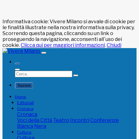
Informativa cookie: Vivere Milano si avvale di cookie per
le finalità illustrate nella nostra informativa sulla privacy.
Scorrendo questa pagina, cliccando su un link o
proseguendo la navigazione, acconsenti all´uso dei
cookie.
Clicca qui per maggiori informazioni
.
Chiudi
Sezioni
Home
Editoriali
Cronaca
Cronaca
Voci della Città
Teatro
Incontri
Conferenze
Bianca
Nera
Cultura
Cultura