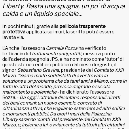
Liberty. Basta una spugna, un po' di acqua
calda e un liquido speciale...
In pochi minuti, grazie alla
pellicola trasparente
protettiva
applicata sui muri, la scritta potrà essere
lavata via.
L'Anche l'assessora
Carmela Rozza
ha verificato
l'efficacia del
trattamento antigraffiti,
messo a punto
dall'azienda spagnola JPS, e ha nominato come 'tutor' di
questo storico edificio pubblico dal mese di agosto, il
signor
Sebastiano Gravina
, presidente del
Comitato XXII
Marzo
.
"Siamo molto soddisfatti di aver trovato la
soluzione a un problema che da tanti anni a Milano, come in
tutte le città del mondo, provoca degrado e suscita
malcontento e polemiche
- ha dichiarato l'assessore
Rozza. -
Da oggi i cittadini diventano responsabili diretti
dei beni comuni: un nuovo esempio concreto di
cittadinanza attiva, che vogliamo estendere ad altri edifici
e monumenti pubblici. Da oggi i muri della Palazzina
Liberty saranno 'curati' dal presidente del Comitato XXII
Marzo, e, insieme a lui, ovviamente da tutti gli altri cittadini