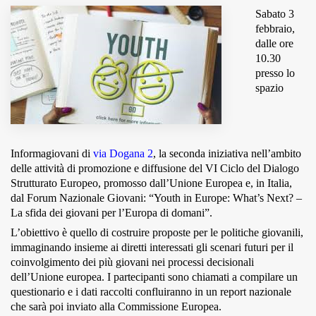
Sabato 3
MUNICIPI
febbraio,
dalle ore
10.30
presso lo
Inviateci le vostre segnalazioni
spazio
Iscriviti alla newsletter
Informagiovani di
via Dogana 2
, la seconda iniziativa nell’ambito
www.viveremilano.info
delle attività di promozione e diffusione del VI Ciclo del Dialogo
Fondato e diretto da Enzo De
Strutturato Europeo, promosso dall’Unione Europea e, in Italia,
Bernardis
dal Forum Nazionale Giovani: “Youth in Europe: What’s Next? –
EDB edizioni - Via Brivio angolo C.
La sfida dei giovani per l’Europa di domani”.
Imbonati, 89 20159 Milano (Italia)
L’obiettivo è quello di costruire proposte per le politiche giovanili,
Informativa sulla privacy
immaginando insieme ai diretti interessati gli scenari futuri per il
coinvolgimento dei più giovani nei processi decisionali
dell’Unione europea. I partecipanti sono chiamati a compilare un
questionario e i dati raccolti confluiranno in un report nazionale
che sarà poi inviato alla Commissione Europea.