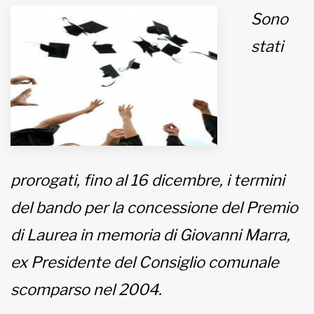
Sono
MUNICIPI
stati
Inviateci le vostre segnalazioni
Iscriviti alla newsletter
www.viveremilano.info
Fondato e diretto da Enzo De
prorogati, fino al 16 dicembre, i termini
Bernardis
EDB edizioni - Via Brivio angolo C.
del bando per la concessione del Premio
Imbonati, 89 20159 Milano (Italia)
di Laurea in memoria di Giovanni Marra,
Informativa sulla privacy
ex Presidente del Consiglio comunale
scomparso nel 2004.