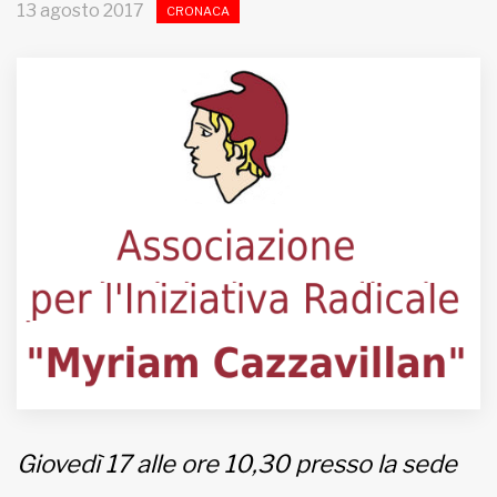
13 agosto 2017
CRONACA
MUNICIPI
Inviateci le vostre segnalazioni
Iscriviti alla newsletter
www.viveremilano.info
Fondato e diretto da Enzo De
Bernardis
EDB edizioni - Via Brivio angolo C.
Imbonati, 89 20159 Milano (Italia)
Informativa sulla privacy
Giovedì 17 alle ore 10,30 presso la sede