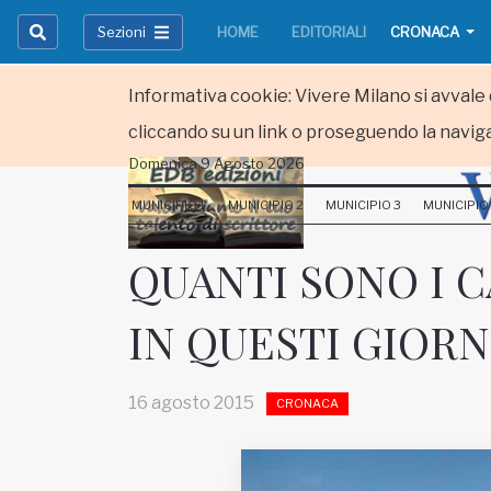
Sezioni
HOME
EDITORIALI
CRONACA
Informativa cookie: Vivere Milano si avvale d
cliccando su un link o proseguendo la naviga
Domenica 9 Agosto 2026
HOME
MUNICIPIO 1
MUNICIPIO 2
MUNICIPIO 3
MUNICIPIO
RUBRICHE
QUANTI SONO I C
MUNICIPI
IN QUESTI GIORN
Inviateci le vostre segnalazioni
Iscriviti alla newsletter
16 agosto 2015
CRONACA
www.viveremilano.info