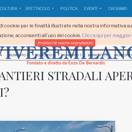
CULTURA
SPETTACOLO
POLITICA
EVENTI
CHI SIAMO
i cookie per le finalità illustrate nella nostra informativa s
zione, acconsenti all´uso dei cookie.
Clicca qui per maggior
Inviateci le vostre segnalazioni
 4
MUNICIPIO 5
MUNICIPIO 6
MUNICIPIO 7
MUNICIPIO 8
MUNICIPIO
ANTIERI STRADALI APE
I?