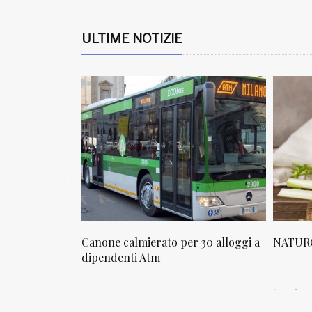
ULTIME NOTIZIE
osta in via
Canone calmierato per 30 alloggi a
NATURO
sello
dipendenti Atm