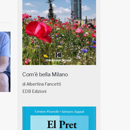
Com'è bella Milano
di Albertina Fancetti
EDB Edizioni
NATUROPATIA IN BREVE 18/01
NATUROPATIA IN