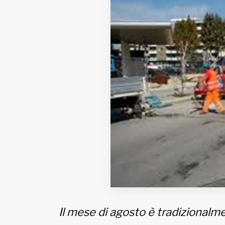
Fondato e diretto da Enzo De
Bernardis
EDB edizioni - Via Brivio angolo C.
Imbonati, 89 20159 Milano (Italia)
Informativa sulla privacy
Il mese di agosto è tradizionalmen