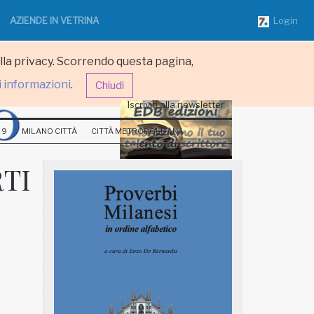
AZIENDE IN VETRINA
Login
ulla privacy. Scorrendo questa pagina,
i informazioni
.
Chiudi
Iscriviti alla newsletter
 9
MILANO CITTÀ
CITTÀ METROPOLITANA
RTI