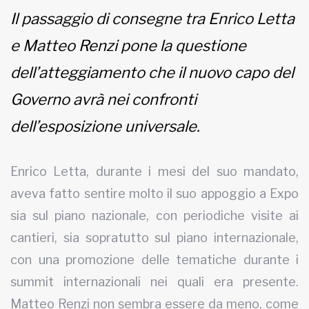
Il passaggio di consegne tra Enrico Letta
MUNICIPI
e Matteo Renzi pone la questione
dell’atteggiamento che il nuovo capo del
Inviateci le vostre segnalazioni
Governo avrà nei confronti
Iscriviti alla newsletter
dell’esposizione universale.
www.viveremilano.info
Fondato e diretto da Enzo De
Enrico Letta, durante i mesi del suo mandato,
Bernardis
aveva fatto sentire molto il suo appoggio a Expo
EDB edizioni - Via Brivio angolo C.
sia sul piano nazionale, con periodiche visite ai
Imbonati, 89 20159 Milano (Italia)
Informativa sulla privacy
cantieri, sia sopratutto sul piano internazionale,
con una promozione delle tematiche durante i
summit internazionali nei quali era presente.
Matteo Renzi non sembra essere da meno, come