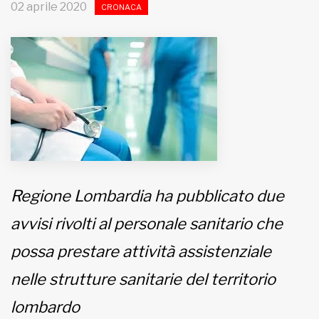
02 aprile 2020
CRONACA
MUNICIPI
Inviateci le vostre segnalazioni
Iscriviti alla newsletter
www.viveremilano.info
Fondato e diretto da Enzo De
Bernardis
Regione Lombardia ha pubblicato due
EDB edizioni - Via Brivio angolo C.
avvisi rivolti al personale sanitario che
Imbonati, 89 20159 Milano (Italia)
Informativa sulla privacy
possa prestare attività assistenziale
nelle strutture sanitarie del territorio
lombardo