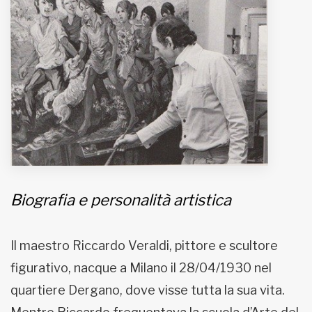
MUNICIPI
Inviateci le vostre segnalazioni
Iscriviti alla newsletter
www.viveremilano.info
Fondato e diretto da Enzo De
Bernardis
Biografia e personalità artistica
EDB edizioni - Via Brivio angolo C.
Imbonati, 89 20159 Milano (Italia)
Informativa sulla privacy
Il maestro Riccardo Veraldi, pittore e scultore
figurativo, nacque a Milano il 28/04/1930 nel
quartiere Dergano, dove visse tutta la sua vita.