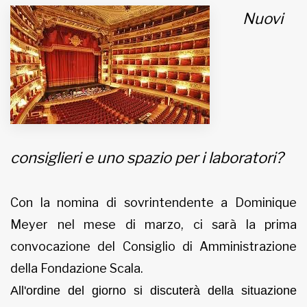
Nuovi
MUNICIPI
Inviateci le vostre segnalazioni
Iscriviti alla newsletter
www.viveremilano.info
consiglieri e uno spazio per i laboratori?
Fondato e diretto da Enzo De
Bernardis
EDB edizioni - Via Brivio angolo C.
Con la nomina di sovrintendente a Dominique
Imbonati, 89 20159 Milano (Italia)
Meyer nel mese di marzo, ci sarà la prima
Informativa sulla privacy
convocazione del Consiglio di Amministrazione
della Fondazione Scala.
All'ordine del giorno si discuterà della situazione